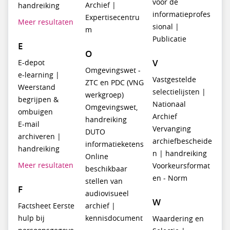
voor de
Archief |
handreiking
informatieprofes
Expertisecentru
Meer resultaten
sional |
m
Publicatie
E
O
V
E-depot
Omgevingswet -
e-learning |
Vastgestelde
ZTC en PDC (VNG
Weerstand
selectielijsten |
werkgroep)
begrijpen &
Nationaal
Omgevingswet,
ombuigen
Archief
handreiking
E-mail
Vervanging
DUTO
archiveren |
archiefbescheide
informatieketens
handreiking
n | handreiking
Online
Meer resultaten
Voorkeursformat
beschikbaar
en - Norm
stellen van
F
audiovisueel
W
Factsheet Eerste
archief |
hulp bij
kennisdocument
Waardering en