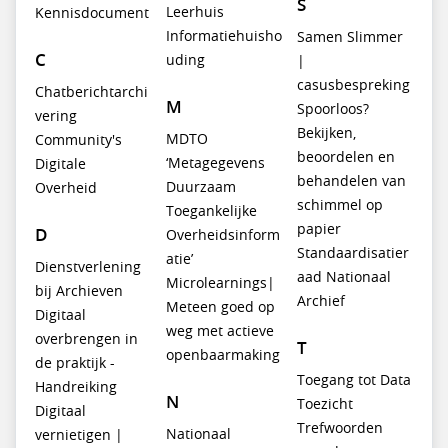
S
Leerhuis
Kennisdocument
Informatiehuisho
Samen Slimmer
C
uding
|
casusbespreking
Chatberichtarchi
M
Spoorloos?
vering
Bekijken,
MDTO
Community's
beoordelen en
‘Metagegevens
Digitale
behandelen van
Duurzaam
Overheid
schimmel op
Toegankelijke
papier
D
Overheidsinform
Standaardisatier
atie’
Dienstverlening
aad Nationaal
Microlearnings|
bij Archieven
Archief
Meteen goed op
Digitaal
weg met actieve
overbrengen in
T
openbaarmaking
de praktijk -
Toegang tot Data
Handreiking
N
Toezicht
Digitaal
Trefwoorden
Nationaal
vernietigen |