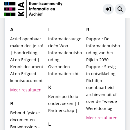
KIA Kennisbank
Meer
#
A
B
C
D
E
F
G
H
I
J
K
L
M
N
O
P
Q
R
S
T
U
V
W
X
Y
Z
A
I
R
Actief openbaar
Informatiecatego
Rapport: De
maken doe je zo!
rieën Woo
informatiehuisho
| Handreiking
Informatiehuisho
uding van het
AI en Erfgoed |
uding
Rijk in 2030
Kennisdocument
Overheden
Rapport: Stevig
AI en Erfgoed
Informatierecht
in ontwikkeling
kennisdocument
Richtlijn
K
openbaarheid
Meer resultaten
archieven uit of
Kennisportfolio
over de Tweede
B
onderzoeken | I-
Wereldoorlog
Partnerschap |
Behoud fysieke
Meer resultaten
documenten
L
Bouwdossiers -