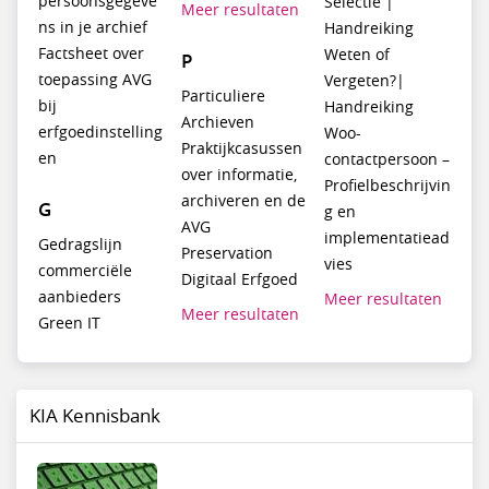
persoonsgegeve
Selectie |
Meer resultaten
ns in je archief
Handreiking
Factsheet over
Weten of
P
toepassing AVG
Vergeten?|
Particuliere
bij
Handreiking
Archieven
erfgoedinstelling
Woo-
Praktijkcasussen
en
contactpersoon –
over informatie,
Profielbeschrijvin
archiveren en de
G
g en
AVG
implementatiead
Gedragslijn
Preservation
vies
commerciële
Digitaal Erfgoed
aanbieders
Meer resultaten
Meer resultaten
Green IT
KIA Kennisbank