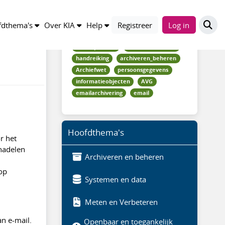
Trefwoorden
dthema's
Over KIA
Help
Registreer
Log in
kennisproduct
nationaal_archief
handreiking
archiveren_beheren
Archiefwet
persoonsgegevens
informatieobjecten
AVG
emailarchivering
email
Hoofdthema's
r het
 nadelen
Archiveren en beheren
 op
Systemen en data
Meten en Verbeteren
an e-mail.
Openbaar en toegankelijk