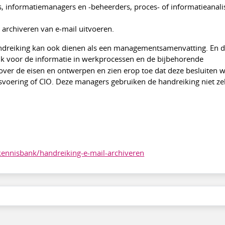
, informatiemanagers en -beheerders, proces- of informatieanali
 archiveren van e-mail uitvoeren.
andreiking kan ook dienen als een managementsamenvatting. En
k voor de informatie in werkprocessen en de bijbehorende
over de eisen en ontwerpen en zien erop toe dat deze besluiten 
fsvoering of CIO. Deze managers gebruiken de handreiking niet ze
kennisbank/handreiking-e-mail-archiveren