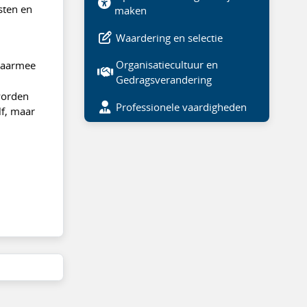
sten en
maken
Waardering en selectie
Organisatiecultuur en
 daarmee
Gedragsverandering
worden
Professionele vaardigheden
lf, maar