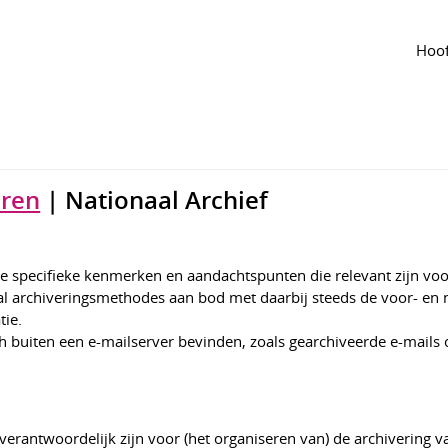
t
handreiking
Hoof
 KIA
1113
eren
| Nationaal Archief
de specifieke kenmerken en aandachtspunten die relevant zijn voo
al archiveringsmethodes aan bod met daarbij steeds de voor- en
tie.
ich buiten een e-mailserver bevinden, zoals gearchiveerde e-mails
verantwoordelijk zijn voor (het organiseren van) de archivering v