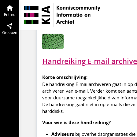
KIA Kennisbank
Entree
Begrippenlijs
E-mail archiveren | 
Entree
nov 2025
Community manager
Groepen
Handreiking E-mail archiv
Korte omschrijving:
De handreiking E-mailarchiveren gaat in op 
archiveren van e-mail. Verder komt een aant
voor duurzame toegankelijkheid van informa
De handreiking gaat niet in op e-mails die z
harddisks.
Voor wie is deze handreiking?
Adviseurs
bij overheidsorganisaties die 