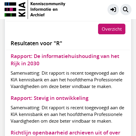
KIA Kennisbank
Meer
#
A
B
C
D
E
F
G
H
I
J
K
L
M
N
O
P
Q
R
S
T
U
V
W
X
Y
Z
Overzicht
Resultaten voor "R"
Rapport: De informatiehuishouding van het
Rijk in 2030
Samenvatting: Dit rapport is recent toegevoegd aan de
KIA kennisbank en aan het hoofdthema Professionele
Vaardigheden om deze beter vindbaar te maken.
Rapport: Stevig in ontwikkeling
Samenvatting: Dit rapport is recent toegevoegd aan de
KIA kennisbank en aan het hoofdthema Professionele
Vaardigheden om deze beter vindbaar te maken.
Richtlijn openbaarheid archieven uit of over