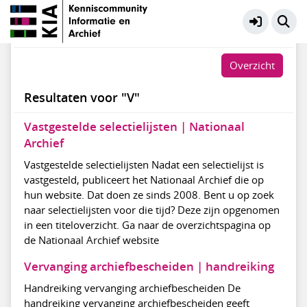
KIA Kennisbank
Meer
#
A
B
C
D
E
F
G
H
I
J
K
L
M
N
O
P
Q
R
S
T
U
V
W
X
Y
Z
Overzicht
Resultaten voor "V"
Vastgestelde selectielijsten | Nationaal
Archief
Vastgestelde selectielijsten Nadat een selectielijst is
vastgesteld, publiceert het Nationaal Archief die op
hun website. Dat doen ze sinds 2008. Bent u op zoek
naar selectielijsten voor die tijd? Deze zijn opgenomen
in een titeloverzicht. Ga naar de overzichtspagina op
de Nationaal Archief website
Vervanging archiefbescheiden | handreiking
Handreiking vervanging archiefbescheiden De
handreiking vervanging archiefbescheiden geeft