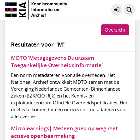
KIA Kennisbank
Meer
#
A
B
C
D
E
F
G
H
I
J
K
L
M
N
O
P
Q
R
S
T
U
V
W
X
Y
Z
Overzicht
Resultaten voor "M"
MDTO ‘Metagegevens Duurzaam
Toegankelijke Overheidsinformatie’
Eén norm metadateren voor alle overheden. Het
Nationaal Archief ontwikkelt MDTO samen met de
Vereniging Nederlandse Gemeenten, Binnenlandse
Zaken (BZK/CIO Rijk) en het Kennis- en
exploitatiecentrum Officiële Overheidspublicaties. Het
doel is te komen tot één norm voor metadateren voor
alle overhe...
Microlearnings| Meteen goed op weg met
actieve openbaarmaking