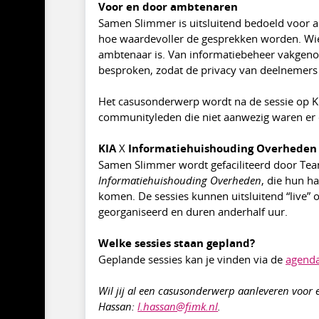
Voor en door ambtenaren
Samen Slimmer is uitsluitend bedoeld voor a
hoe waardevoller de gesprekken worden. Wie
ambtenaar is. Van informatiebeheer vakgeno
besproken, zodat de privacy van deelnemer
Het casusonderwerp wordt na de sessie op KI
communityleden die niet aanwezig waren er o
KIA
X
Informatiehuishouding Overheden
Samen Slimmer wordt gefaciliteerd door Tea
Informatiehuishouding Overheden
, die hun h
komen. De sessies kunnen uitsluitend “live
georganiseerd en duren anderhalf uur.
Welke sessies staan gepland?
Geplande sessies kan je vinden via de
agenda
Wil jij al een casusonderwerp aanleveren voor
Hassan:
l.hassan@fimk.nl
.