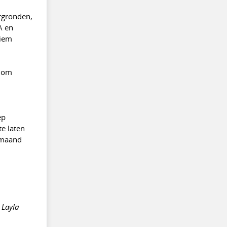
rgronden,
A en
niem
n om
ep
e laten
 maand
 Layla