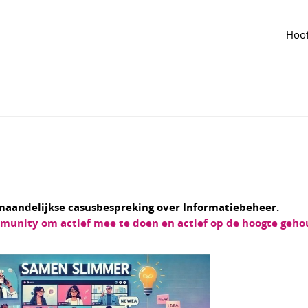
t
susbespreking
Hoof
 KIA
·
Aangepast jul 2025
2156
aandelijkse casusbespreking over Informatiebeheer.
munity om actief mee te doen en actief op de hoogte geho