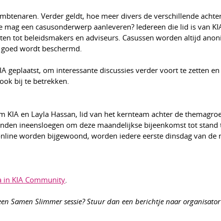
mbtenaren. Verder geldt, hoe meer divers de verschillende achte
 mag een casusonderwerp aanleveren? Iedereen die lid is van KI
ten tot beleidsmakers en adviseurs. Casussen worden altijd ano
s goed wordt beschermd.
A geplaatst, om interessante discussies verder voort te zetten e
ok bij te betrekken.
m KIA en Layla Hassan, lid van het kernteam achter de themagro
anden ineensloegen om deze maandelijkse bijeenkomst tot stand t
” online worden bijgewoond, worden iedere eerste dinsdag van de
 in KIA Community
.
 een Samen Slimmer sessie? Stuur dan een berichtje naar organisator