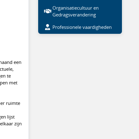
Organisatiecultuur en
Gedragsverandering
Professionele vaardigheden
 maand een
ctuele,
gen te
rpen met
 er ruimte
n lijst
elkaar zijn