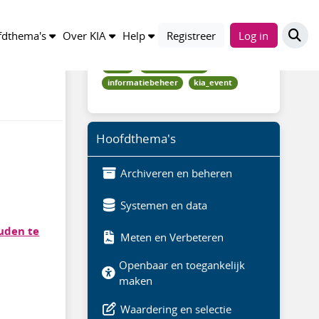
Trefwoorden
dthema's
Over KIA
Help
Registreer
Log in
casus
samenslimmer
informatiebeheer
kia_event
Hoofdthema's
Archiveren en beheren
Systemen en data
uden te
Meten en Verbeteren
Openbaar en toegankelijk
maken
Waardering en selectie