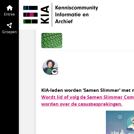
KIA Kennisbank
Entree
Begrippenlijs
Samen Slimmer | ca
Entree
sep 2024
Community manager
Groepen
KIA-leden worden ‘Samen Slimmer’ met m
Wordt lid of volg de Samen Slimmer Com
worden over de casusbesprekingen.