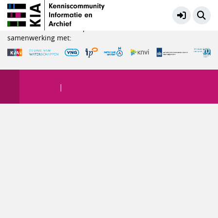
Samen Slimmer| casusbesprekingen
Meer
KIA is een initiatief in opdracht van het Ministerie van OCW in
samenwerking met:
Service & help
Sneltoetsen