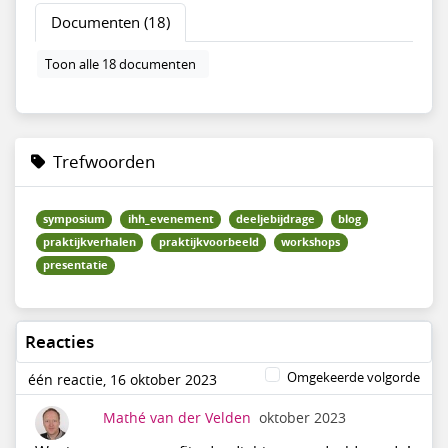
Documenten (18)
Toon alle 18 documenten
Trefwoorden
symposium
ihh_evenement
deeljebijdrage
blog
praktijkverhalen
praktijkvoorbeeld
workshops
presentatie
Reacties
Omgekeerde volgorde
één reactie, 16 oktober 2023
Mathé van der Velden
oktober 2023