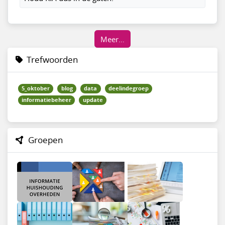
Meer…
Trefwoorden
5_oktober
blog
data
deelindegroep
informatiebeheer
update
Groepen