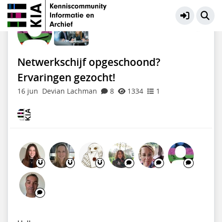
KIA Community
Meer
Netwerkschijf opgeschoond?
Ervaringen gezocht!
16 jun
Devian Lachman
8
1334
1