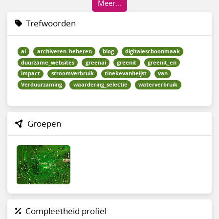
Meer…
Trefwoorden
ai
archiveren_beheren
blog
digitaleschoonmaak
duurzame_websites
greenai
greenit
greenit_en
impact
stroomverbruik
tinekevanheijst
van
Verduurzaming
waardering_selectie
waterverbruik
Groepen
Compleetheid profiel