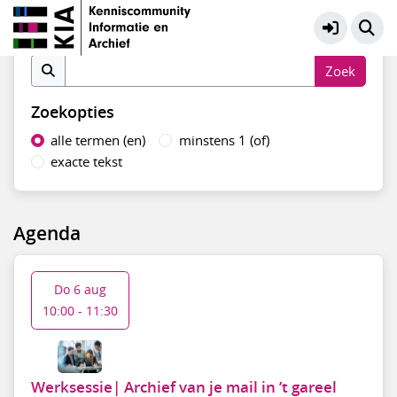
KIA Community
Meer
Vind in agenda
Zoekopties
alle termen (en)
minstens 1 (of)
exacte tekst
Agenda
Do 6 aug
10:00 - 11:30
Werksessie| Archief van je mail in ’t gareel