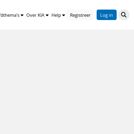
dthema's
Over KIA
Help
Registreer
Log in