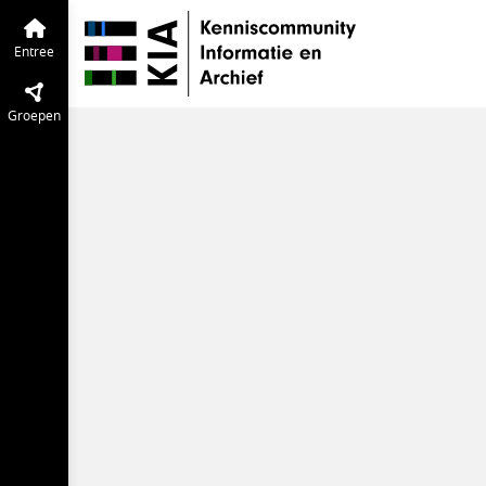
Pilot Chatberichtarchivering
Entree
T
Entree
Groepen