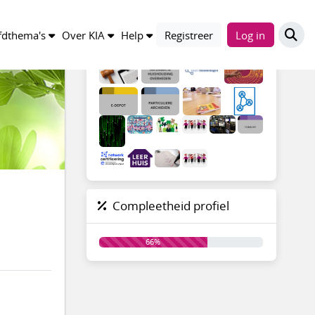
Groepen
dthema's
Over KIA
Help
Registreer
Log in
Compleetheid profiel
66%