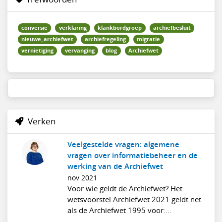
conversie
verklaring
klankbordgroep
archiefbesluit
nieuwe_archiefwet
archiefregeling
migratie
vernietiging
vervanging
blog
Archiefwet
Verken
Veelgestelde vragen: algemene
vragen over informatiebeheer en de
werking van de Archiefwet
nov 2021
Voor wie geldt de Archiefwet? Het
wetsvoorstel Archiefwet 2021 geldt net
als de Archiefwet 1995 voor:...