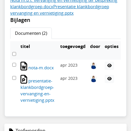
klankbordgroep.docx
Presentatie klankbordgroep
vervanging en vernietiging.pptx
Bijlagen
Documenten (2)
titel
toegevoegd
door
opties
apr 2023
nota-m.docx
apr 2023
presentatie-
klankbordgroep-
vervanging-en-
vernietiging.pptx
Trefwoorden