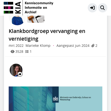
Wet- en regelgeving
Meer
Klankbordgroep vervanging en
vernietiging
mrt 2022
Marieke Klomp
·
Aangepast jun 2024
2
3528
1