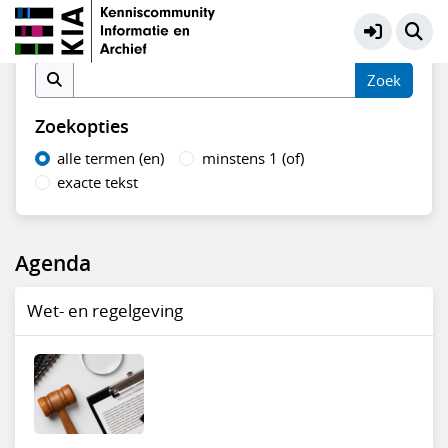
Wet- en regelgeving
Meer
Vind in agenda
Zoekopties
alle termen (en)
minstens 1 (of)
exacte tekst
Agenda
Wet- en regelgeving