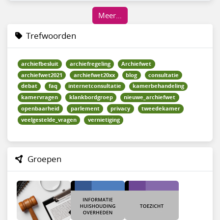
Meer…
Trefwoorden
archiefbesluit
archiefregeling
Archiefwet
archiefwet2021
archiefwet20xx
blog
consultatie
debat
faq
internetconsultatie
kamerbehandeling
kamervragen
klankbordgroep
nieuwe_archiefwet
openbaarheid
parlement
privacy
tweedekamer
veelgestelde_vragen
vernietiging
Groepen