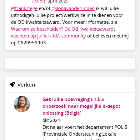
actief)
april 2025
@frankstege
en/of
@ilonavanderlinden
ik wil jullie
uitnodigen jullie project/werkwijze in te dienen voor
de OD kwaliteitsaward. Voor meer informatie, zie
Waarom zo bescheiden? De Od Kwaliteitsawards
wachten op jullie! - KIA community
of bel even met mij
op 0620959903
Verken
Gebruikersbevraging i.h.k.v.
onderzoek naar mogelijke e-depot
oplossing (België)
okt 2024
Dit najaar voert het departement POLIS
(Provinciale Ondersteuning Lokale