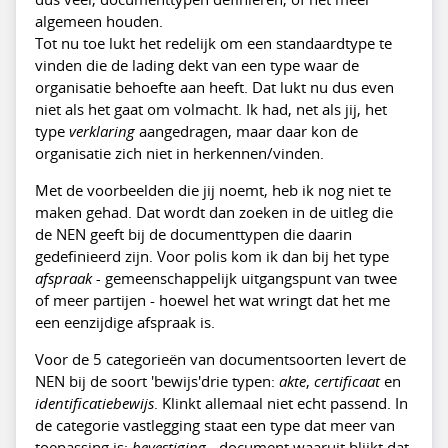
algemeen houden.
Tot nu toe lukt het redelijk om een standaardtype te
vinden die de lading dekt van een type waar de
organisatie behoefte aan heeft. Dat lukt nu dus even
niet als het gaat om volmacht. Ik had, net als jij, het
type
verklaring
aangedragen, maar daar kon de
organisatie zich niet in herkennen/vinden.
Met de voorbeelden die jij noemt, heb ik nog niet te
maken gehad. Dat wordt dan zoeken in de uitleg die
de NEN geeft bij de documenttypen die daarin
gedefinieerd zijn. Voor polis kom ik dan bij het type
afspraak -
gemeenschappelijk uitgangspunt van twee
of meer partijen - hoewel het wat wringt dat het me
een eenzijdige afspraak is.
Voor de 5 categorieën van documentsoorten levert de
NEN bij de soort 'bewijs'drie typen:
akte
,
certificaat
en
identificatiebewijs
. Klinkt allemaal niet echt passend. In
de categorie vastlegging staat een type dat meer van
toepassing is:
bevestiging
- document waaruit blijkt dat