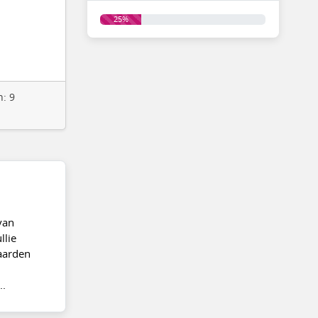
25%
n: 9
van
llie
aarden
..