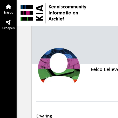
Entree
Groepen
Eelco Leliev
Ervaring