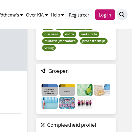
Trefwoorden
dthema's
Over KIA
Help
Registreer
Log in
AVG
bewarenvernietigen
discussie
mdto
metadata
mutatie_metadata
procestermijn
vraag
Groepen
Compleetheid profiel