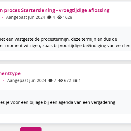
proces Starterslening - vroegtijdige aflossing
·
Aangepast jun 2024
4
1628
et een vastgestelde procestermijn, deze termijn en dus de
ter moment wijzigen, zoals bij voortijdige beëindiging van een len
menttype
d
·
Aangepast jun 2024
7
672
1
s je voor een bijlage bij een agenda van een vergadering