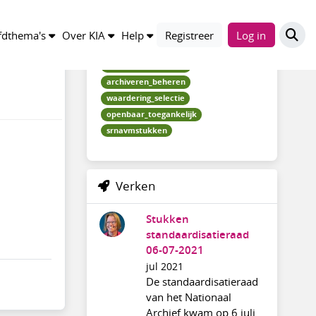
Trefwoorden
dthema's
Over KIA
Help
Registreer
Log in
standaardisatieraad
archiveren_beheren
waardering_selectie
openbaar_toegankelijk
srnavmstukken
Verken
Stukken
standaardisatieraad
06-07-2021
jul 2021
De standaardisatieraad
van het Nationaal
Archief kwam op 6 juli