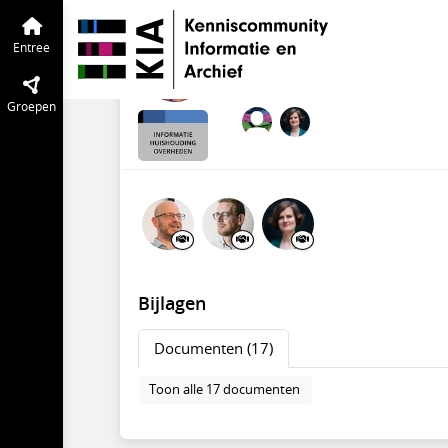
Informatiehuishouding Overheden
En
Stukken standaardis
Entree
mei 2022
Corinne Boeijinga
·
Groepen
Bijlagen
Documenten (17)
Toon alle 17 documenten