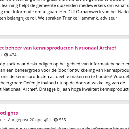
e-learning helpt de gemeente duizenden medewerkers om vanaf 
ig met informatie om te gaan. Het DUTO-raamwerk van het Natio
 een belangrijke rol. We spraken Trienke Hammink, adviseur
t beheer van kennisproducten Nationaal Archief
a
474
s op zoek naar deskundigen op het gebied van informatiebeheer e
aan een beheergroep voor de (door)ontwikkeling van kennisprodu
p ons de kennisproducten actueel te maken en te houden! Voorde
beheergroep: Oefen je invloed uit op de doorontwikkeling van de
Nationaal Archief. Draag je bij aan hoge kwaliteit kennisproducte
otlights
a
·
Aangepast 20 apr
1
555
 bij het duurzaam toegankelijk maken van de informatie binnen 