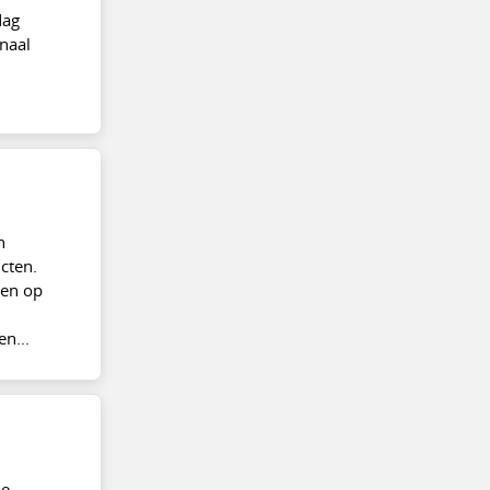
dag
naal
n
cten.
len op
n...
je