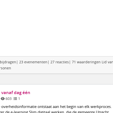
52 bijdragen| 23 evenementen| 27 reacties| 71 waarderingen Lid van
ersonen
n vanaf dag één
603
1
overheidsinformatie ontstaat aan het begin van elk werkproces. 
ter de e-learning Slim digitaal werken, die de gemeente Utrecht