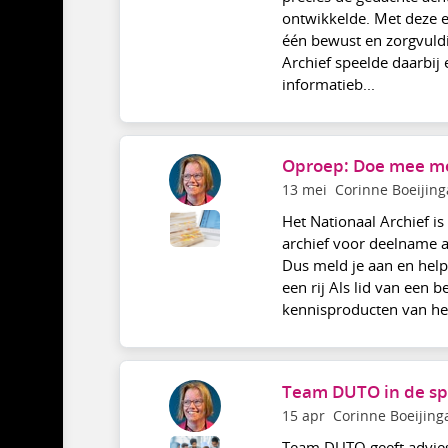
ontwikkelde. Met deze 
één bewust en zorgvuld
Archief speelde daarbij
informatieb...
Oproep: Doe mee me
13 mei
Corinne Boeijing
Het Nationaal Archief i
archief voor deelname 
Dus meld je aan en hel
een rij Als lid van een 
kennisproducten van het 
Team DUTO in de sp
15 apr
Corinne Boeijing
Team DUTO geeft advies