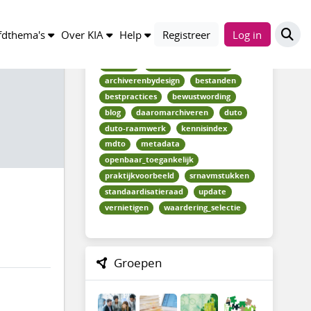
Trefwoorden
dthema's
Over KIA
Help
Registreer
Log in
actueel
archiveren_beheren
archiverenbydesign
bestanden
bestpractices
bewustwording
blog
daaromarchiveren
duto
duto-raamwerk
kennisindex
mdto
metadata
openbaar_toegankelijk
praktijkvoorbeeld
srnavmstukken
standaardisatieraad
update
vernietigen
waardering_selectie
Groepen