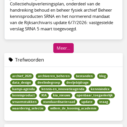
Collectiehulpverleningsplan, onderdeel van de
handreiking behoud en beheer fysiek archief Beheer
kennisproducten SRNA en het normerend mandaat
van de Rijksarchivaris update 6/7/2026: vastgestelde
verslag SRNA 5 maart toegevoegd.
Meer…
Trefwoorden
archief_2020
archiveren_beheren
bestanden
blog
data_design
deelindegroep
deeljebijdrage
kampi-agenda
kennis-en_innovatieagenda
kennisindex
kennisproduct
KIA
kia_nieuws
openbaar_toegankelijk
srnavmstukken
standaardisatieraad
update
vraag
waardering_selectie
willem_de_kooning_academie