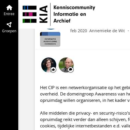
Informatiehuishouding Overheden
En
Wie helpt het Centr
Entree
Privacybescherming 
feb 2020
Annemieke de Wit
·
Groepen
Het CIP is een netwerkorganisatie op het geb
overheid. De domeingroep Awareness van het
opruimdag willen organiseren, in het kader va
Alle middelen die privacy- en security-risic
opruimdag reikt verder dan alleen schijven
cookies, tijdelijke internetbestanden e.d. val