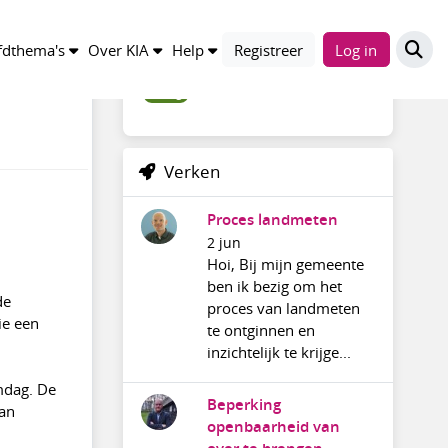
Trefwoorden
dthema's
Over KIA
Help
Registreer
Log in
vraag
Verken
Proces landmeten
2 jun
Hoi, Bij mijn gemeente
ben ik bezig om het
de
proces van landmeten
ie een
te ontginnen en
inzichtelijk te krijge...
imdag. De
Beperking
van
openbaarheid van