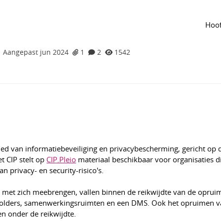
tree
Tijdlijn
van de groep
Agenda
van de groep
um Informatiebeveiliging en
Hoof
(CIP) met de opruimdag?
Aangepast jun 2024
1
2
1542
ied van informatiebeveiliging en privacybescherming, gericht op 
 CIP stelt op
CIP.Pleio
materiaal beschikbaar voor organisaties d
n privacy- en security-risico's.
o's met zich meebrengen, vallen binnen de reikwijdte van de opru
, folders, samenwerkingsruimten en een DMS. Ook het opruimen 
len onder de reikwijdte.