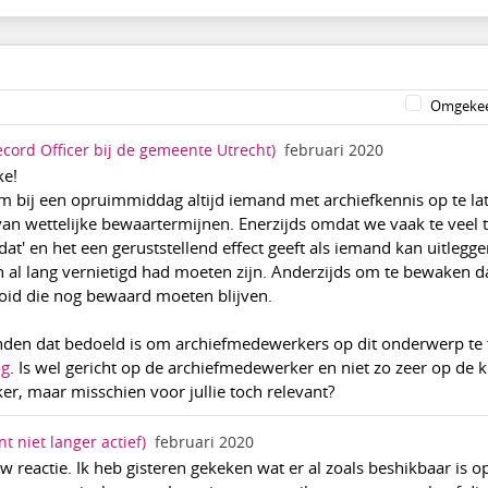
Omgekee
ecord Officer bij de gemeente Utrecht)
februari 2020
ke!
 om bij een opruimmiddag altijd iemand met archiefkennis op te la
van wettelijke bewaartermijnen. Enerzijds omdat we vaak te veel t
at' en het een geruststellend effect geeft als iemand kan uitlegge
en al lang vernietigd had moeten zijn. Anderzijds om te bewaken d
id die nog bewaard moeten blijven.
inden dat bedoeld is om archiefmedewerkers op dit onderwerp te 
og
. Is wel gericht op de archiefmedewerker en niet zo zeer op de 
r, maar misschien voor jullie toch relevant?
t niet langer actief)
februari 2020
 reactie. Ik heb gisteren gekeken wat er al zoals beshikbaar is op