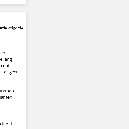
rde volgorde
ten
e lang
n dat
at er geen
trainen,
klanten
 KIA. Er