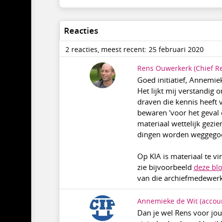
Reacties
2 reacties, meest recent: 25 februari 2020
Rens Ouwerkerk
(Chief R
Goed initiatief, Annemie
Het lijkt mij verstandig
draven die kennis heeft 
bewaren 'voor het geval d
materiaal wettelijk gezi
dingen worden weggegoo
Op KIA is materiaal te v
zie bijvoorbeeld
deze bl
van die archiefmedewerke
Annemieke de Wit
(accoun
Dan je wel Rens voor jouw