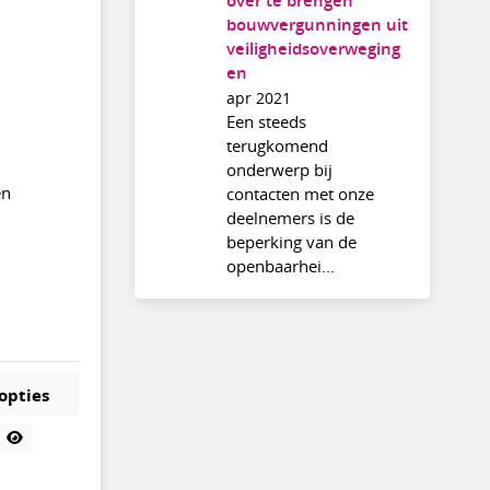
over te brengen
bouwvergunningen uit
veiligheidsoverweging
en
apr 2021
Een steeds
terugkomend
onderwerp bij
en
contacten met onze
deelnemers is de
beperking van de
openbaarhei...
opties