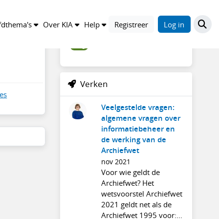
Trefwoorden
dthema's
Over KIA
Help
Registreer
Log in
blog
Verken
es
Veelgestelde vragen:
algemene vragen over
informatiebeheer en
de werking van de
Archiefwet
nov 2021
Voor wie geldt de
Archiefwet? Het
wetsvoorstel Archiefwet
2021 geldt net als de
Archiefwet 1995 voor:...