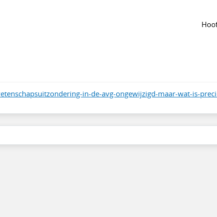
n de groep
Agenda
van de groep
er historisch belang in de AVG?
Hoof
angepast jun 2024
1153
tenschapsuitzondering-in-de-avg-ongewijzigd-maar-wat-is-preci