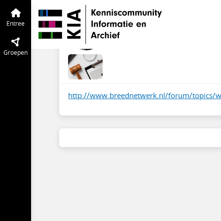
Wet- en regelgeving
Entree
Tijdlijn
va
Wat verstaan we ond
Entree
okt 2017
Yvonne Welings
·
A
Groepen
http://www.breednetwerk.nl/forum/topics/we