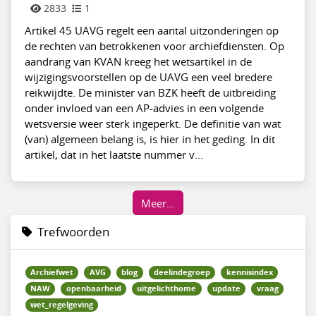
2833
1
Artikel 45 UAVG regelt een aantal uitzonderingen op
de rechten van betrokkenen voor archiefdiensten. Op
aandrang van KVAN kreeg het wetsartikel in de
wijzigingsvoorstellen op de UAVG een veel bredere
reikwijdte. De minister van BZK heeft de uitbreiding
onder invloed van een AP-advies in een volgende
wetsversie weer sterk ingeperkt. De definitie van wat
(van) algemeen belang is, is hier in het geding. In dit
artikel, dat in het laatste nummer v...
Meer…
Trefwoorden
Archiefwet
AVG
blog
deelindegroep
kennisindex
NAW
openbaarheid
uitgelichthome
update
vraag
wet_regelgeving