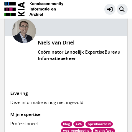
Niels van Driel
Coördinator Landelijk ExpertiseBureau
Informatiebeheer
Ervaring
Deze informatie is nog niet ingevuld
Mijn expertise
Professioneel
blog
AVG
openbaarheid
wet_regelgeving
Archiefwet