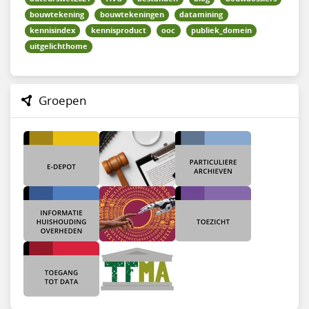
bouwtekening
bouwtekeningen
datamining
kennisindex
kennisproduct
ooc
publiek_domein
uitgelichthome
Groepen