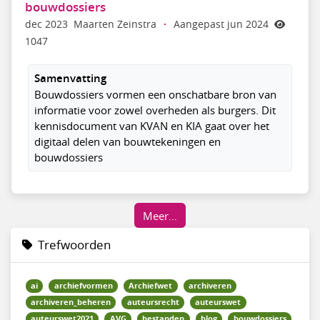
bouwdossiers
dec 2023
Maarten Zeinstra
·
Aangepast jun 2024
1047
Samenvatting
Bouwdossiers vormen een onschatbare bron van
informatie voor zowel overheden als burgers. Dit
kennisdocument van KVAN en KIA gaat over het
digitaal delen van bouwtekeningen en
bouwdossiers
Meer…
Trefwoorden
ai
archiefvormen
Archiefwet
archiveren
archiveren_beheren
auteursrecht
auteurswet
auteurswet2021
AVG
bestanden
blog
bouwdossiers