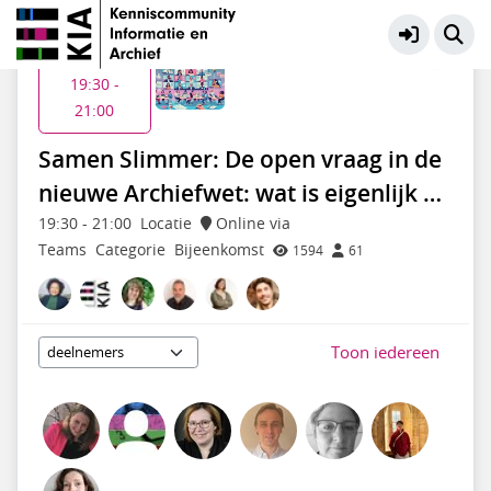
Samen Slimmer| casusbesprekingen
Meer
Di 7 jul
19:30 -
21:00
Samen Slimmer: De open vraag in de
nieuwe Archiefwet: wat is eigenlijk …
19:30
-
21:00
Locatie
Online via
Teams
Categorie
Bijeenkomst
1594
61
Toon iedereen