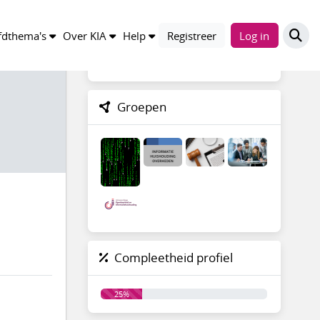
Trefwoorden
dthema's
Over KIA
Help
Registreer
Log in
Groepen
Compleetheid profiel
25%