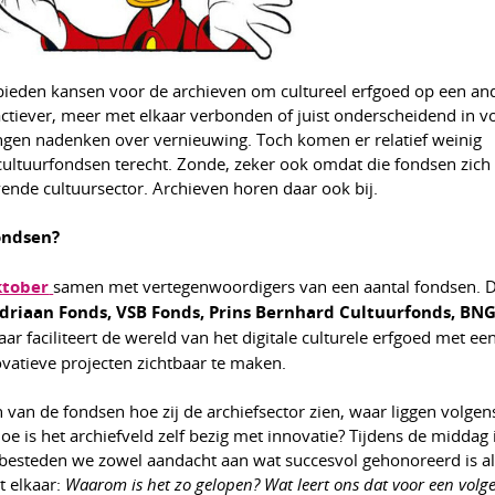
bieden kansen voor de archieven om cultureel erfgoed op een an
ractiever, meer met elkaar verbonden of juist onderscheidend in 
ingen nadenken over vernieuwing. Toch komen er relatief weinig
 cultuurfondsen terecht. Zonde, zeker ook omdat die fondsen zich
nde cultuursector. Archieven horen daar ook bij.
ondsen?
ktober
samen met vertegenwoordigers van een aantal fondsen. 
riaan Fonds, VSB Fonds, Prins Bernhard Cultuurfonds, BN
ar faciliteert de wereld van het digitale culturele erfgoed met ee
vatieve projecten zichtbaar te maken.
van de fondsen hoe zij de archiefsector zien, waar liggen volgen
 is het archiefveld zelf bezig met innovatie? Tijdens de middag i
 besteden we zowel aandacht aan wat succesvol gehonoreerd is a
t elkaar:
Waarom is het zo gelopen? Wat leert ons dat voor een volg