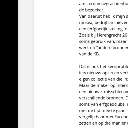
amsterdamsegrachtenhuiz
de bezoeker.
Van daaruit heb ik mijn s
musea, bedrijfsarchieven
een (erfgoed)instelling,
Zoals bij Herengracht 20
soms gebruik van, maar v
werk uit “andere bronne
van de KB.
Dat is ook het kernproble
iets nieuws opzet en ve
eigen collectie van die 
Maar de maker op internet
een nieuwe, misschien v
verschillende bronnen. E
soms van erfgoedclubs,
met de tijd mee te gaan.
vergelijkbaar met Faceb
zetten en op die manier 