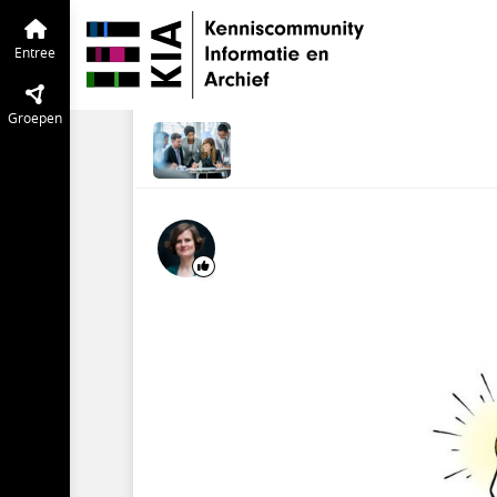
KIA Community
Entree
Tijdlijn
van de
Hoe krijg je je proje
Entree
sep 2019
Verwijderde gebruik
Groepen