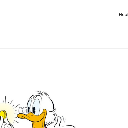
 groep
Agenda
van de groep
ct succesvol gefinancierd?
Hoof
er
·
Aangepast jun 2024
7
680