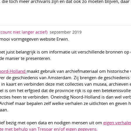
, die toch meer archivaris zijn en dat ook zo moeten blijven, daar 
ccount niet langer actief)
september 2019
 mooi vormgegeven website Erwin.
et juist belangrijk is om informatie uit verschillende bronnen op
e manier te presenteren.
oord-Holland
maakt gebruik van archiefmateriaal om historische 
ver de geschiedenis van Amsterdam. Zij brengen de geschiedenis
in kaart en verbinden deze met collecties van musea, archieven 
oel is om het erfgoed dat de provincie rijk is op een betekenisvoll
lecties heen te verbinden. Oneindig Noord-Holland is dan wel ve
rchief maar bepalen zelf welke verhalen ze uitlichten en geven h
aan.
ctief bezig met open data en nodigen mensen uit om
eigen verhale
te met behulp van Tresoar en/of eigen gegevens.