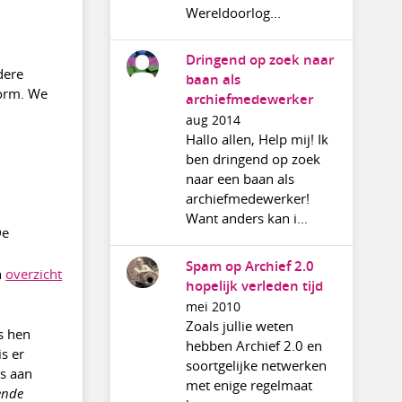
Wereldoorlog...
Dringend op zoek naar
dere
baan als
vorm. We
archiefmedewerker
aug 2014
Hallo allen, Help mij! Ik
ben dringend op zoek
naar een baan als
archiefmedewerker!
Want anders kan i...
De
G
Spam op Archief 2.0
n
overzicht
hopelijk verleden tijd
mei 2010
Zoals jullie weten
s hen
hebben Archief 2.0 en
s er
soortgelijke netwerken
ls aan
met enige regelmaat
ende