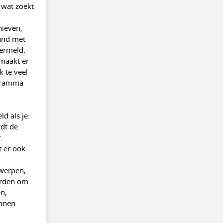
 wat zoekt
hieven,
band met
vermeld.
 maakt er
 te veel
ogramma
d als je:
dt de
.
t er ook
twerpen,
orden om
n,
unnen