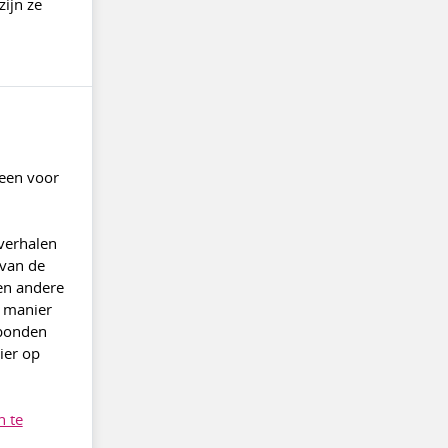
zijn ze
 een voor
verhalen
 van de
en andere
e manier
rbonden
ier op
n te