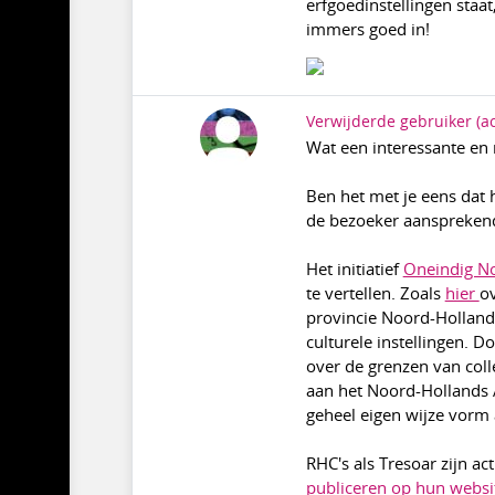
erfgoedinstellingen staat
immers goed in!
Verwijderde gebruiker
(a
Wat een interessante en
Ben het met je eens dat h
de bezoeker aansprekend
Het initiatief
Oneindig N
te vertellen. Zoals
hier
o
provincie Noord-Holland 
culturele instellingen. D
over de grenzen van col
aan het Noord-Hollands A
geheel eigen wijze vorm 
RHC's als Tresoar zijn a
publiceren op hun websi