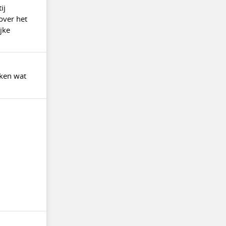
ij
over het
jke
jken wat