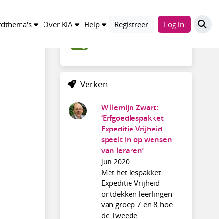
Trefwoorden
dthema's
Over KIA
Help
Registreer
Log in
blog
Verken
Willemijn Zwart:
‘Erfgoedlespakket
Expeditie Vrijheid
speelt in op wensen
van leraren’
jun 2020
Met het lespakket
Expeditie Vrijheid
ontdekken leerlingen
van groep 7 en 8 hoe
de Tweede