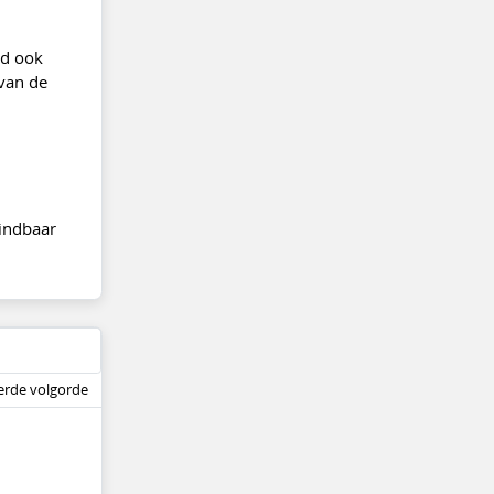
ld ook
 van de
vindbaar
rde volgorde