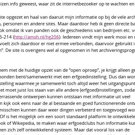
en.info geweest, waar zit de internetbezoeker op te wachten en
ite opgezet en haal van daaruit mijn informatie op bij de vele arc
, personen en andere sites. Maar daardoor heb ik geen directe 
 ook omdat ik van panden ook de geschiedenis van bedrijven etc. 
6-214 (
http://amsh.nl/hg206
). Iedereen vindt mijn werk mooi en
oelt zich daardoor er niet ermee verbonden, daarvoor gebruikt ik
n”. De site is overigens wel al opgenomen in het archiveringspr
em met de huidige opzet van de “open oproep”, je krijgt alleen gel
rbonden bent/samenwerkt met een erfgoedinstelling. Dus dan wor
instelling waarmee je samenwerkt toch altijd weer het uitgangspunt
 moet juist los staan van alle andere (erfgoed)instellingen, zoda
errassende ontwerpen kunnen ontstaan met informatie uit veel
n kijk ook eens naar de al bestaande en goed functionerende on
 misschien kunnen daar weer dingen verbeterd en toegevoegd w
 Of is het mogelijk om een soort standaard platform te ontwikkele
ook of Wikepedia, te maken waar erfgoedclubs hun informatie k
een zich zelf ontwikkelend systeem. Maar dat vooral los van de