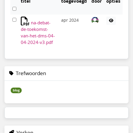
titel
toegevoegd
door
opties
apr 2024
na-debat-
de-toekomst-
van-het-dms-04-
04-2024-v3.pdf
Trefwoorden
blog
Verken