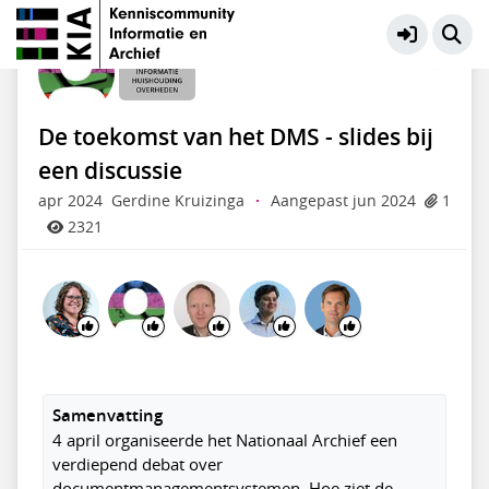
Informatiehuishouding Overheden
Meer
De toekomst van het DMS - slides bij
een discussie
apr 2024
Gerdine Kruizinga
·
Aangepast jun 2024
1
2321
Samenvatting
4 april organiseerde het Nationaal Archief een
verdiepend debat over
documentmanagementsystemen. Hoe ziet de