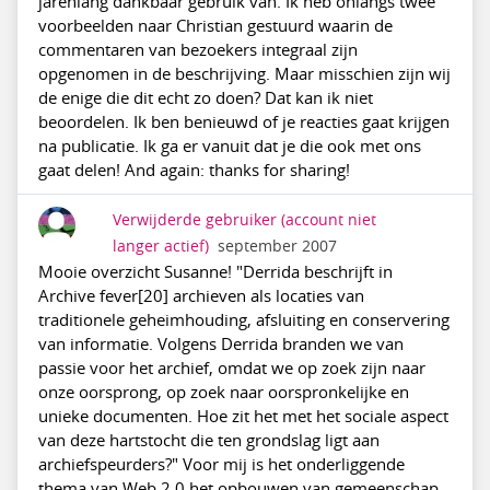
jarenlang dankbaar gebruik van. Ik heb onlangs twee
voorbeelden naar Christian gestuurd waarin de
commentaren van bezoekers integraal zijn
opgenomen in de beschrijving. Maar misschien zijn wij
de enige die dit echt zo doen? Dat kan ik niet
beoordelen. Ik ben benieuwd of je reacties gaat krijgen
na publicatie. Ik ga er vanuit dat je die ook met ons
gaat delen! And again: thanks for sharing!
Verwijderde gebruiker
(account niet
langer actief)
september 2007
Mooie overzicht Susanne! "Derrida beschrijft in
Archive fever[20] archieven als locaties van
traditionele geheimhouding, afsluiting en conservering
van informatie. Volgens Derrida branden we van
passie voor het archief, omdat we op zoek zijn naar
onze oorsprong, op zoek naar oorspronkelijke en
unieke documenten. Hoe zit het met het sociale aspect
van deze hartstocht die ten grondslag ligt aan
archiefspeurders?" Voor mij is het onderliggende
thema van Web 2.0 het opbouwen van gemeenschap