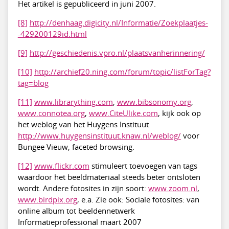
Het artikel is gepubliceerd in juni 2007.
[8]
http://denhaag.digicity.nl/Informatie/Zoekplaatjes-
-429200129id.html
[9]
http://geschiedenis.vpro.nl/plaatsvanherinnering/
[10]
http://archief20.ning.com/forum/topic/listForTag?
tag=blog
[11]
www.librarything.com
,
www.bibsonomy.org
,
www.connotea.org
,
www.CiteUlike.com
, kijk ook op
het weblog van het Huygens Instituut
http://www.huygensinstituut.knaw.nl/weblog/
voor
Bungee Vieuw, faceted browsing.
[12]
www.flickr.com
stimuleert toevoegen van tags
waardoor het beeldmateriaal steeds beter ontsloten
wordt. Andere fotosites in zijn soort:
www.zoom.nl
,
www.birdpix.org
, e.a. Zie ook: Sociale fotosites: van
online album tot beeldennetwerk
Informatieprofessional maart 2007