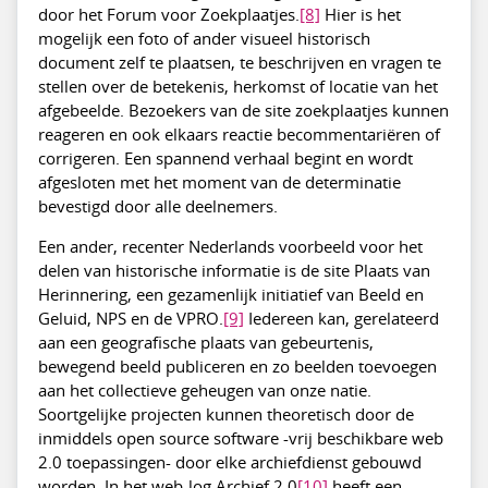
door het Forum voor Zoekplaatjes.
[8]
Hier is het
mogelijk een foto of ander visueel historisch
document zelf te plaatsen, te beschrijven en vragen te
stellen over de betekenis, herkomst of locatie van het
afgebeelde. Bezoekers van de site zoekplaatjes kunnen
reageren en ook elkaars reactie becommentariëren of
corrigeren. Een spannend verhaal begint en wordt
afgesloten met het moment van de determinatie
bevestigd door alle deelnemers.
Een ander, recenter Nederlands voorbeeld voor het
delen van historische informatie is de site Plaats van
Herinnering, een gezamenlijk initiatief van Beeld en
Geluid, NPS en de VPRO.
[9]
Iedereen kan, gerelateerd
aan een geografische plaats van gebeurtenis,
bewegend beeld publiceren en zo beelden toevoegen
aan het collectieve geheugen van onze natie.
Soortgelijke projecten kunnen theoretisch door de
inmiddels open source software -vrij beschikbare web
2.0 toepassingen- door elke archiefdienst gebouwd
worden. In het web-log Archief 2.0
[10]
heeft een