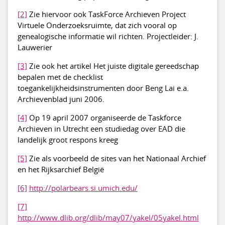
[2]
Zie hiervoor ook TaskForce Archieven Project
Virtuele Onderzoeksruimte, dat zich vooral op
genealogische informatie wil richten. Projectleider: J.
Lauwerier
[3]
Zie ook het artikel Het juiste digitale gereedschap
bepalen met de checklist
toegankelijkheidsinstrumenten door Beng Lai e.a.
Archievenblad juni 2006.
[4]
Op 19 april 2007 organiseerde de Taskforce
Archieven in Utrecht een studiedag over EAD die
landelijk groot respons kreeg
[5]
Zie als voorbeeld de sites van het Nationaal Archief
en het Rijksarchief België
[6]
http://polarbears.si.umich.edu/
[7]
http://www.dlib.org/dlib/may07/yakel/05yakel.html