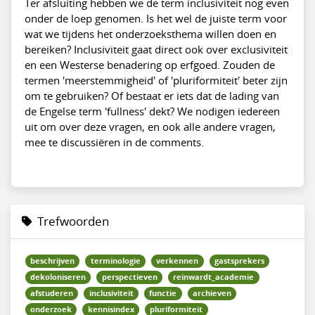
Ter afsluiting hebben we de term inclusiviteit nog even
onder de loep genomen. Is het wel de juiste term voor
wat we tijdens het onderzoeksthema willen doen en
bereiken? Inclusiviteit gaat direct ook over exclusiviteit
en een Westerse benadering op erfgoed. Zouden de
termen 'meerstemmigheid' of 'pluriformiteit' beter zijn
om te gebruiken? Of bestaat er iets dat de lading van
de Engelse term 'fullness' dekt? We nodigen iedereen
uit om over deze vragen, en ook alle andere vragen,
mee te discussiëren in de comments.
Trefwoorden
beschrijven
terminologie
verkennen
gastsprekers
dekoloniseren
perspectieven
reinwardt_academie
afstuderen
inclusiviteit
functie
archieven
onderzoek
kennisindex
pluriformiteit