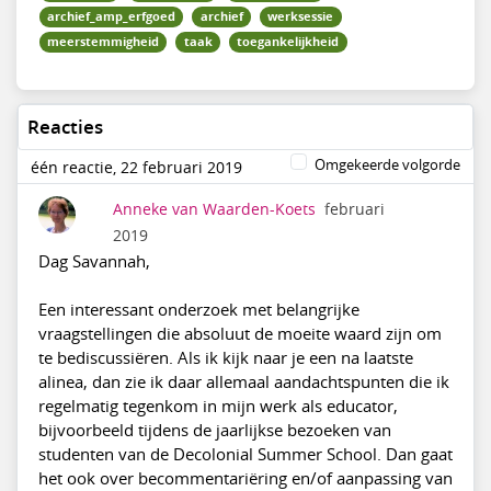
archief_amp_erfgoed
archief
werksessie
meerstemmigheid
taak
toegankelijkheid
Reacties
Omgekeerde volgorde
één reactie, 22 februari 2019
Anneke van Waarden-Koets
februari
2019
Dag Savannah,
Een interessant onderzoek met belangrijke
vraagstellingen die absoluut de moeite waard zijn om
te bediscussiëren. Als ik kijk naar je een na laatste
alinea, dan zie ik daar allemaal aandachtspunten die ik
regelmatig tegenkom in mijn werk als educator,
bijvoorbeeld tijdens de jaarlijkse bezoeken van
studenten van de Decolonial Summer School. Dan gaat
het ook over becommentariëring en/of aanpassing van