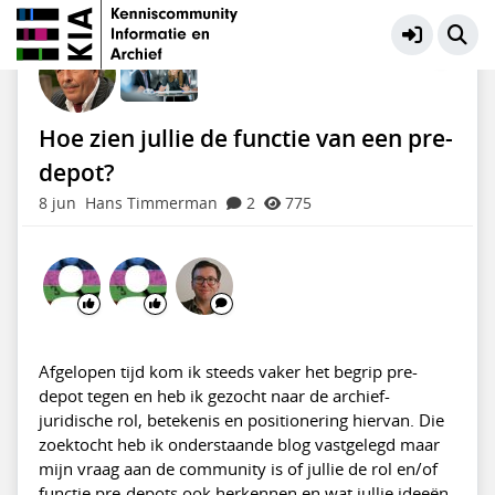
KIA Community
Meer
Hoe zien jullie de functie van een pre-
depot?
8 jun
Hans Timmerman
2
775
Afgelopen tijd kom ik steeds vaker het begrip pre-
depot tegen en heb ik gezocht naar de archief-
juridische rol, betekenis en positionering hiervan. Die
zoektocht heb ik onderstaande blog vastgelegd maar
mijn vraag aan de community is of jullie de rol en/of
functie pre-depots ook herkennen en wat jullie ideeën