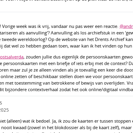
! Vorige week was ik vrij, vandaar nu pas weer een reactie.
@andr
ariseren als aanvulling'? Aanvulling als los archiefstuk in een 'ge
e tweede wereldoorlog? Op de website van het Drents Archief kan 
 zij dat wel zo hebben gedaan toen, waar kan ik het vinden op hun
ostsalverda
, zouden jullie dus eigenlijk de persoonskaarten gew
 persoonskaarten met een briefje of iets erbij met de context? Da
en maar zul je ze alleen vinden als je toevallig een keer die doos
online zetten of beschikbaar stellen doen we voor persoonskaart
 en met toestemming van betrokkene of bewijs van overlijden. Vra
dit bijzondere contextverhaal zodat het ook online/digitaal vindbaa
5
2025
 niet (alleen) wat ik bedoel. Ja, ik zou de kaarten er tussen stoppen 
 nooit kwaad (zowel in het blokdossier als bij de kaart zelf), maar