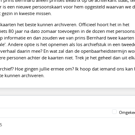
ater is een nieuwe persoonskaart voor hem opgesteld waarvan we 
t gezin in kwestie missen.
aarten het beste kunnen archiveren. Officieel hoort het in het
r iets 80 jaar na dato zomaar toevoegen in de dozen met persoons
oop informatie en dan zouden we van prins Bernhard twee kaarte
le'. Andere optie is het opnemen als los archiefstuk in een tweed
t verhaal daarin mee? En wat zal dan de openbaarheidstermijn wo
re personen achter de kaarten niet. Trek je het geheel dan uit elk
rchief? Hoe gingen jullie ermee om? Ik hoop dat iemand ons kan 
te kunnen archiveren.
Omgekee
5