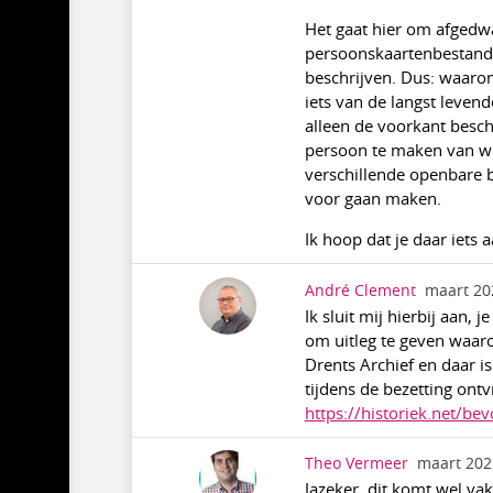
Het gaat hier om afgedwa
persoonskaartenbestand. 
beschrijven. Dus: waarom
iets van de langst levend
alleen de voorkant beschi
persoon te maken van wie
verschillende openbare b
voor gaan maken.
Ik hoop dat je daar iets 
André Clement
maart 20
Ik sluit mij hierbij aan,
om uitleg te geven waaro
Drents Archief en daar 
tijdens de bezetting on
https://historiek.net/b
Theo Vermeer
maart 202
Jazeker, dit komt wel vak