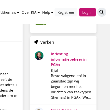
Trefwoorden
dthema's
Over KIA
Help
Registreer
Log in
vraag
Verken
Inrichting
informatiebeheer in
PGAx
8 jul
 haar
Beste vakgenoten! In
heeft de
Zaanstad zijn wij
et adres +
begonnen met het
jdens de
inrichten van zaaktypen
onder om te
(thema's) in PGAx. We...
wijl