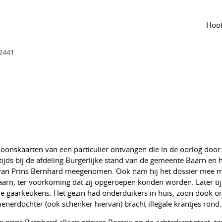
 groep
Agenda
van de groep
aarten, in 1942 vervreemd van burgerlijke
Hoof
eren?
2441
oonskaarten van een particulier ontvangen die in de oorlog door
tijds bij de afdeling Burgerlijke stand van de gemeente Baarn en 
e van Prins Bernhard meegenomen. Ook nam hij het dossier mee m
aarn, ter voorkoming dat zij opgeroepen konden worden. Later ti
n de gaarkeukens. Het gezin had onderduikers in huis, zoon dook 
enerdochter (ook schenker hiervan) bracht illegale krantjes rond.
 prins Bernhard alleen prinses Beatrix op de achterkant staat, ter