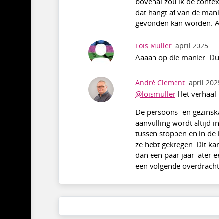
bovenal zou ik de contex
dat hangt af van de man
gevonden kan worden. And
Lois Muller
april 2025
Aaaah op die manier. Dui
André Clement
april 202
@loismuller
Het verhaal i
De persoons- en gezinskaa
aanvulling wordt altijd 
tussen stoppen en in de 
ze hebt gekregen. Dit ka
dan een paar jaar later e
een volgende overdrachtsr