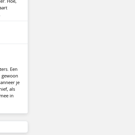
er. Hoe,
aart
.
ters. Een
ok gewoon
wanneer je
ief, als
 mee in