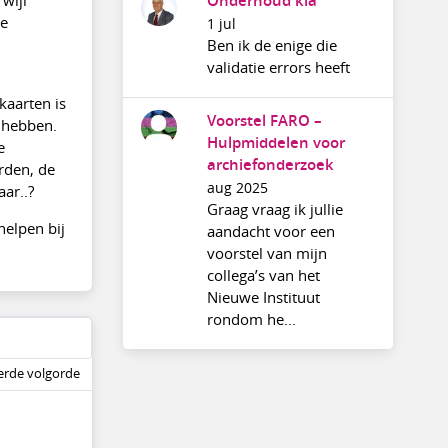
Onderhoud kia
de
1 jul
Ben ik de enige die
validatie errors heeft
kaarten is
Voorstel FARO –
n hebben.
Hulpmiddelen voor
e
archiefonderzoek
rden, de
aug 2025
aar..?
Graag vraag ik jullie
helpen bij
aandacht voor een
voorstel van mijn
collega’s van het
Nieuwe Instituut
rondom he...
rde volgorde