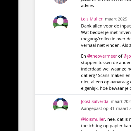
advies
Lois Muller
maart 2025
Dank allen voor de input
Wat bedoel je met 'invent
toegang/collectie over d
verhaal niet vinden. Als
En
@theovermeer
of
@jo
stoppen tussen de andere
inderdaad wel waar ze hor
dat erg? Scans maken en 
niet, alleen op aanvraag
eigenlijk: hoe bewaar je 
Joost Salverda
maart 202
Aangepast op 31 maart 
@loismuller
, nee, dat is
toelichting op papier kan