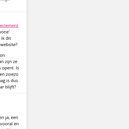
eclement
.
wone'
ik dit
 website?
oon
n zijn ze
 opent. Is
en zoiezo
ag is dus
r blijft?
en ja, een
 vooral en