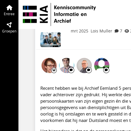
KIA Community
Entree
Tijdlijn
van de
Schenking persoonsk
Entree
stand. Hoe te archiv
mrt 2025
Lois Muller
7
Groepen
Recent hebben we bij Archief Eemland 5 pers
vader achterover zijn gedrukt. Hij werkte des
persoonskaarten van zijn eigen gezin én di
persoonsgegevens van dienstplichtigen uit B
oorlog is hij ontslagen en te werk gesteld i
voorkomen dat hij naar Duitsland moest en ti
Het bijzondere is dat op de persoonskaart van