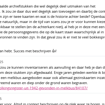
alde archiefstukken die wel degelijk deel uitmaken van het
Ik zou ze daar dus wel degelijk aan toevoegen en daarbij de con
 zijn er twee kaarten en wat is de historie achter beide? Openbaa
e natuurlijk, maar in de tijd van scans zou je er voor kunnen kie
kbaar te stellen (en de achterkant niet), al heb je in deze met ee
 de persoonsgegevens die op de kaart staan waarschijnlijk al in 
ronnen te vinden zijn. In dat geval zou ik er niet te veel bokkesp
aan hebt. Succes met beschrijven 👍!
25
 je zou ze kunnen inventariseren als aanvulling en daar heb je dan 
m deze stukken zijn afgedwaald. Enige jaren geleden werkte ik bi
is een melkbus aangeboden waar ook allemaal gezinskaarten inzat
tvreemd waren en diep onder de grond waren begraven.
evolkingsregister-uit-1942-gevonden-in-melkbus/84107/
5
er voor. Altijd in context beschrijven op de plek waar ze horen, is