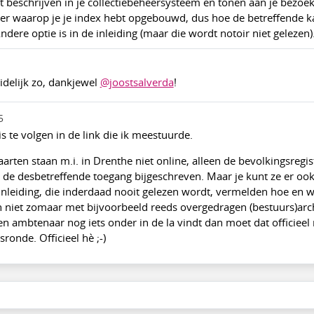
t beschrijven in je collectiebeheersysteem en tonen aan je bezoek
ier waarop je je index hebt opgebouwd, dus hoe de betreffende k
ere optie is in de inleiding (maar die wordt notoir niet gelezen)
delijk zo, dankjewel
@joostsalverda
!
5
s te volgen in de link die ik meestuurde.
rten staan m.i. in Drenthe niet online, alleen de bevolkingsregis
in de desbetreffende toegang bijgeschreven. Maar je kunt ze er o
inleiding, die inderdaad nooit gelezen wordt, vermelden hoe en 
n niet zomaar met bijvoorbeeld reeds overgedragen (bestuurs)arch
en ambtenaar nog iets onder in de la vindt dan moet dat officieel
onde. Officieel hè ;-)