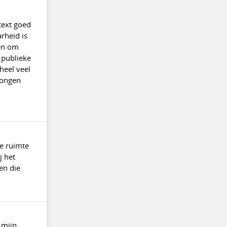
text goed
rheid is
zen om
n publieke
heel veel
rongen
de ruimte
j het
en die
 mijn