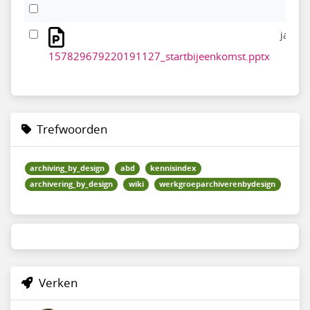
jan 20
157829679220191127_startbijeenkomst.pptx
Trefwoorden
archiving_by_design
abd
kennisindex
archivering_by_design
wiki
werkgroeparchiverenbydesign
Verken