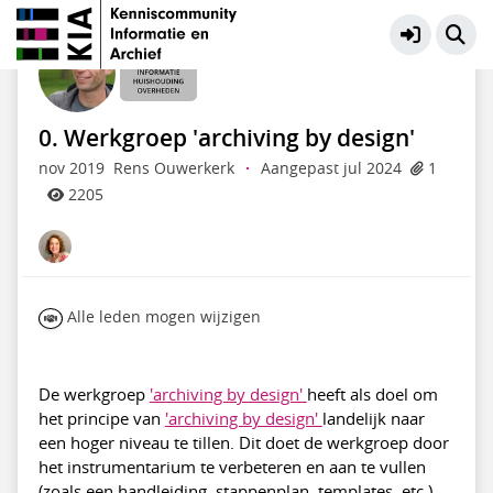
Informatiehuishouding Overheden
Meer
0. Werkgroep 'archiving by design'
nov 2019
Rens Ouwerkerk
·
Aangepast jul 2024
1
2205
Alle leden mogen wijzigen
De werkgroep
'archiving by design'
heeft als doel om
het principe van
'archiving by design'
landelijk naar
een hoger niveau te tillen. Dit doet de werkgroep door
het instrumentarium te verbeteren en aan te vullen
(zoals een handleiding, stappenplan, templates, etc.),