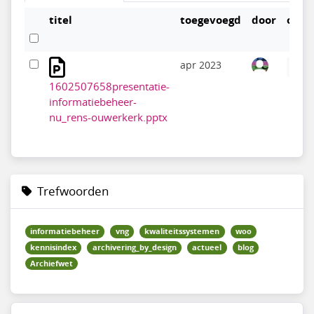
titel
toegevoegd
door
opti
apr 2023
1602507658presentatie-
informatiebeheer-
nu_rens-ouwerkerk.pptx
Trefwoorden
informatiebeheer
vng
kwaliteitssystemen
woo
kennisindex
archivering_by_design
actueel
blog
Archiefwet