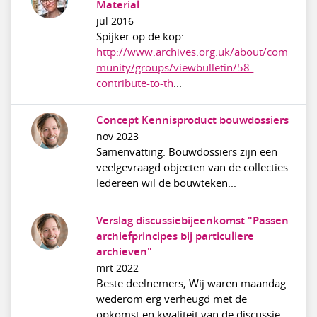
Material
jul 2016
Spijker op de kop:
http://www.archives.org.uk/about/com
munity/groups/viewbulletin/58-
contribute-to-th
...
Concept Kennisproduct bouwdossiers
nov 2023
Samenvatting: Bouwdossiers zijn een
veelgevraagd objecten van de collecties.
Iedereen wil de bouwteken...
Verslag discussiebijeenkomst "Passen
archiefprincipes bij particuliere
archieven"
mrt 2022
Beste deelnemers, Wij waren maandag
wederom erg verheugd met de
opkomst en kwaliteit van de discussie ...