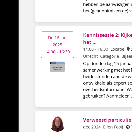
hebben de aanwezigen aa
het (geanonimiseerde) ve
Kennissessie 2: Kij
Do 16 jan
het …
2025
14:00
-
16:30
Locatie
14:00 - 16:30
Utrecht
Categorie
Bije
Op donderdag 16 januar
samenwerking met het Na
beide stonden aan de wi
ontwikkeld als experti
overheidsinformatie. Wa
gebruiken? Aanmelden .
Verweesd particulie
dec 2024
Ellen Fooij