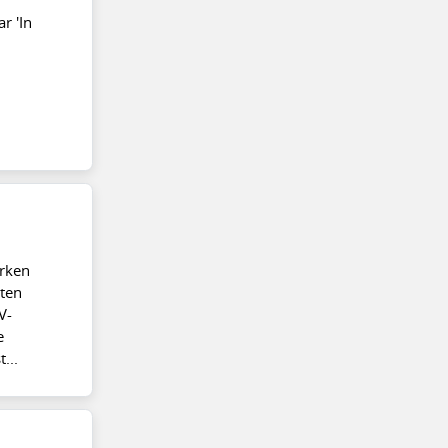
r 'In
erken
ten
V-
e
...