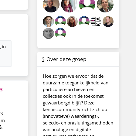
 in
Over deze groep
Hoe zorgen we ervoor dat de
duurzame toegankelijkheid van
particuliere archieven en
3
collecties ook in de toekomst
gewaarborgd blijft? Deze
kenniscommunity richt zich op
13
(innovatieve) waarderings-,
kom
selectie- en ontsluitingsmethoden
 &
van analoge en digitale
particuliere archieven en