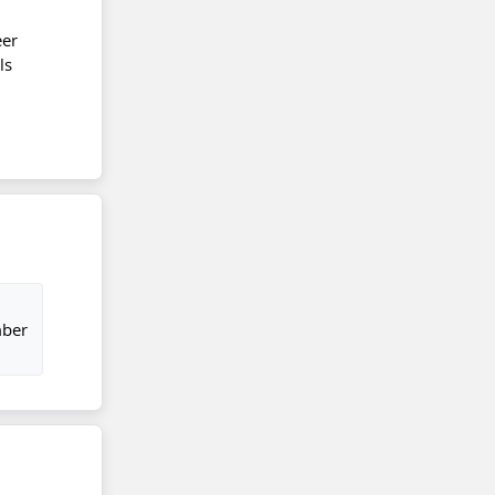
eer
ls
mber