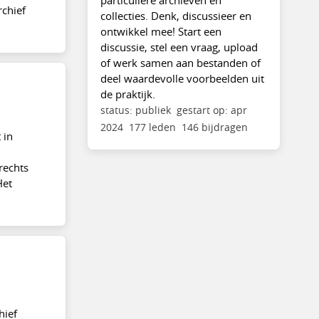
rchief
collecties. Denk, discussieer en
ontwikkel mee! Start een
discussie, stel een vraag, upload
of werk samen aan bestanden of
deel waardevolle voorbeelden uit
de praktijk.
status: publiek
gestart op: apr
2024
177 leden
146 bijdragen
 in
rechts
Het
hief