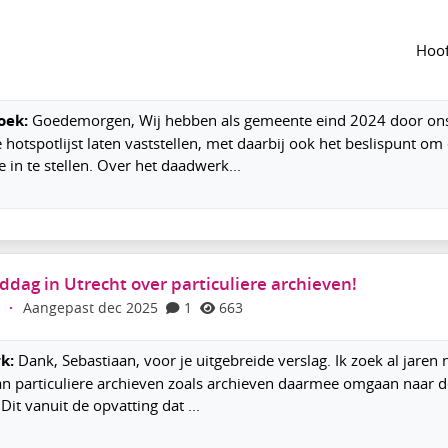
van de groep
Agenda
van de groep
an hotspots: hoe zijn de ervaringen in de uitvoering?
Hoof
1
3
2139
oek:
Goedemorgen, Wij hebben als gemeente eind 2024 door on
 hotspotlijst laten vaststellen, met daarbij ook het beslispunt om
in te stellen. Over het daadwerk...
dag in Utrecht over particuliere archieven!
·
Aangepast dec 2025
1
663
rk:
Dank, Sebastiaan, voor je uitgebreide verslag. Ik zoek al jaren 
an particuliere archieven zoals archieven daarmee omgaan naar d
Dit vanuit de opvatting dat ...