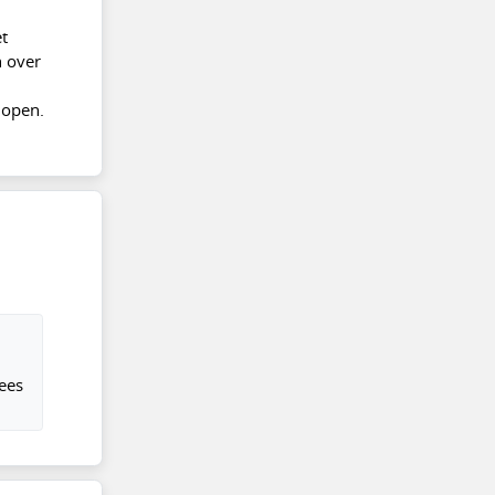
t
n over
lopen.
ees