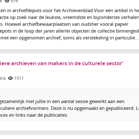
k
976
n in archiefdepots voor het Archievenblad Voor een artikel in he
actie op zoek naar de leukste, vreemdste en bijzonderste verhale
ts. Hoewel archiefbewaarplaatsen van oudsher vooral papier
depots in de loop der jaren allerlei objecten de collectie binnenges
t een opgenomen archief, soms als verstekeling in particulie...
iere archieven van makers in de culturele sector’
tra
1511
gezamenlijk met jullie in een aantal sessie gewerkt aan een
iculiere archiefvormers. Deze is nu opgemaakt en gepubliceerd. L
ces en links naar de publicaties.