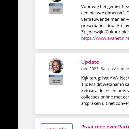
Voor wie het gemist hee
een nieuwe dimensie'. 
vernieuwende manier ver
presentaties door Emjay 
Zuijderwijk (Cultuurlok
https://www.avanet.nl/
Update
dec 2023
Saskia Arents
Kijk terug: het AVA_Ne
Tijdens dit webinar in 
Zeinstra de ins en outs
collecties online met een
afspraken uit het conve
Praat mee over Part