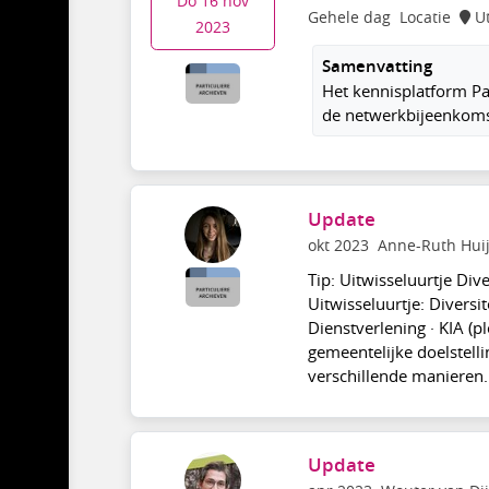
Do 16 nov
Gehele dag
Locatie
U
2023
Samenvatting
Het kennisplatform P
de netwerkbijeenkomst 
Update
okt 2023
Anne-Ruth Hui
Tip: Uitwisseluurtje Div
Uitwisseluurtje: Diversi
Dienstverlening · KIA (p
gemeentelijke doelstelli
verschillende manieren. 
Update