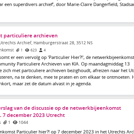
 een superdivers archief’, door Marie-Claire Dangerfield, Stadsa
 particuliere archieven
Utrechts Archief, Hamburgerstraat 28, 3512 NS
enkomst
1
623
4
 komt er een vervolg op 'Particulier Hier?!', de netwerkbijeenkomst
munity Particuliere Archieven van KIA. Op maandagmiddag 13
 zich met particuliere archieven bezighoudt, afreizen naar het Ut
steren, na te denken, mee te praten en om elkaar te ontmoeten. 
ort, maar zet de datum alvast in je agenda.
rslag van de discussie op de netwerkbijeenkomst
.d. 7 december 2023 Utrecht
s
1
1044
nkomst Particulier hier?! op 7 december 2023 in het Utrechts Arc