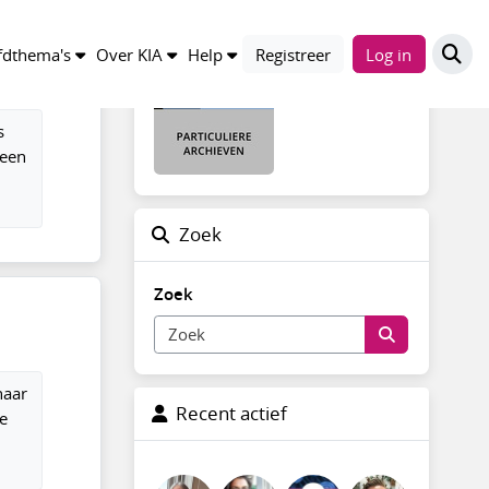
Particuliere Archieven
dthema's
Over KIA
Help
Registreer
Log in
s
 een
Zoek
Zoek
naar
Recent actief
e