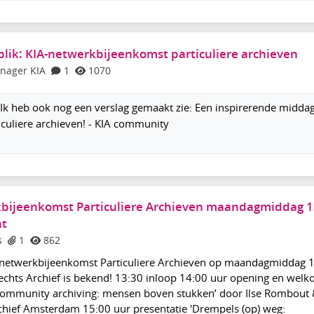
ik: KIA-netwerkbijeenkomst particuliere archieven
nager KIA
1
1070
Ik heb ook nog een verslag gemaakt zie: Een inspirerende middag
iculiere archieven! - KIA community
ijeenkomst Particuliere Archieven maandagmiddag 1
ht
s
1
862
netwerkbijeenkomst Particuliere Archieven op maandagmiddag 
echts Archief is bekend! 13:30 inloop 14:00 uur opening en wel
‘Community archiving: mensen boven stukken’ door Ilse Rombout
chief Amsterdam 15:00 uur presentatie 'Drempels (op) weg: