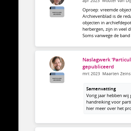
apr 2023
Wouter van Dij
Oproep: vreemde objecte
Archievenblad is de red
objecten in archiefdepo
herbergen, zijn in veel 
Soms vanwege de band me
Naslagwerk ‘Particul
gepubliceerd
mrt 2023
Maarten Zeins
Samenvatting
Vorig jaar hebben wij 
handreiking voor part
hier meer over het pro