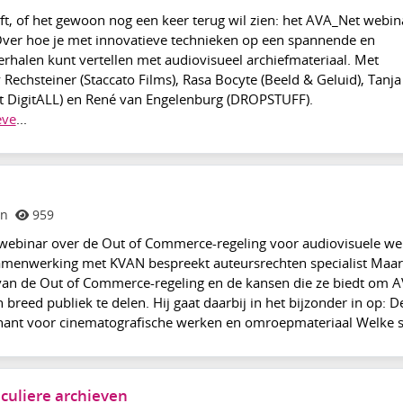
ft, of het gewoon nog een keer terug wil zien: het AVA_Net webina
Over hoe je met innovatieve technieken op een spannende en
halen kunt vertellen met audiovisueel archiefmateriaal. Met
Rechsteiner (Staccato Films), Rasa Bocyte (Beeld & Geluid), Tanja
et DigitALL) en René van Engelenburg (DROPSTUFF).
eve
...
en
959
t webinar over de Out of Commerce-regeling voor audiovisuele w
samenwerking met KVAN bespreekt auteursrechten specialist Maar
 van de Out of Commerce-regeling en de kansen die ze biedt om A
 breed publiek te delen. Hij gaat daarbij in het bijzonder in op: D
nant voor cinematografische werken en omroepmateriaal Welke st
iculiere archieven