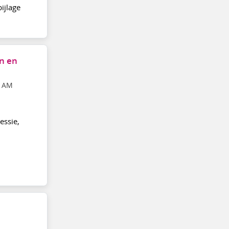
ijlage
n en
4 AM
n
essie,