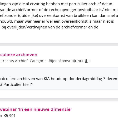
llingen zijn die al ervaring hebben met particulier archief dat in
van de archiefvormer of de rechtsopvolger onvindbaar is/ niet m
hief zonder (duidelijke) overeenkomst van bruikleen kan dan snel a
houwd, maar wanneer er wel een overeenkomst is maar niet is
bij overlijden/verdwijnen van de archiefvormer en de
iculiere archieven
Utrechts Archief
Categorie
Bijeenkomst
700
3
articuliere archieven van KIA houdt op donderdagmiddag 7 dece
Particulier hier?!
 webinar 'In een nieuwe dimensie'
en
901