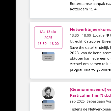
Rotterdamse aanpak naar
Rotterdam 15:4...
Netwerkbijeenkomst
Ma 13 okt
13:30
-
18:00
Locatie
2025
Utrecht
Categorie
Bije
13:30 - 18:00
Save the date! Eindelijk
2023, van de kenniscom
oktober kan iedereen die
Archief om samen te lui
programma volgt binnenk
(Geanonimiseerd) ve
Particulier hier?! d
sep 2025
Sebastiaan Vo
Tijdens de Netwerkbijee