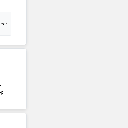
mber
e
op