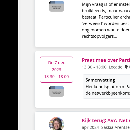
Mijn vraag is of er inste
bruikleen is, maar waar
bestaat. Particulier arc
'verweesd' worden besc
opgenomen wat te doen 
rechtsopvolgers...
Praat mee over Part
Do 7 dec
13:30
-
18:00
Locatie
2023
13:30 - 18:00
Samenvatting
Het kennisplatform P
de netwerkbijeenkomst 
Kijk terug: AVA_Net
apr 2024
Saskia Arents