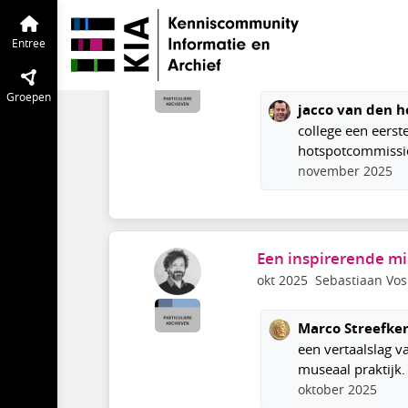
Particuliere Archieven
Entree
Tijdlijn
Betere formulering v
Entree
jul 2024
Michiel Knops
Groepen
jacco van den h
college een eerste
hotspotcommissie 
november 2025
Een inspirerende mid
okt 2025
Sebastiaan Vos
Marco Streefke
een vertaalslag v
museaal praktijk. 
oktober 2025