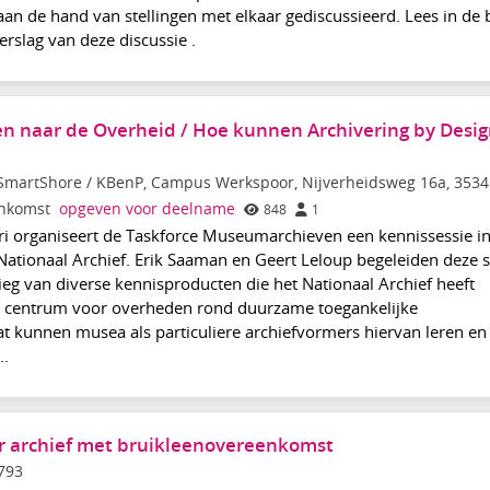
n de hand van stellingen met elkaar gediscussieerd. Lees in de b
rslag van deze discussie .
ken naar de Overheid / Hoe kunnen Archivering by Desig
SmartShore / KBenP, Campus Werkspoor, Nijverheidsweg 16a, 353
enkomst
opgeven voor deelname
848
1
i organiseert de Taskforce Museumarchieven een kennissessie i
tionaal Archief. Erik Saaman en Geert Leloup begeleiden deze s
eg van diverse kennisproducten die het Nationaal Archief heeft
se centrum voor overheden rond duurzame toegankelijke
t kunnen musea als particuliere archiefvormers hiervan leren en
..
r archief met bruikleenovereenkomst
793