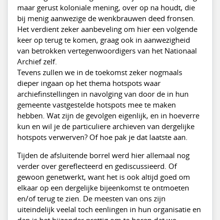
maar gerust koloniale mening, over op na houdt, die
bij menig aanwezige de wenkbrauwen deed fronsen.
Het verdient zeker aanbeveling om hier een volgende
keer op terug te komen, graag ook in aanwezigheid
van betrokken vertegenwoordigers van het Nationaal
Archief zelf.
Tevens zullen we in de toekomst zeker nogmaals
dieper ingaan op het thema hotspots waar
archiefinstellingen in navolging van door de in hun
gemeente vastgestelde hotspots mee te maken
hebben. Wat zijn de gevolgen eigenlijk, en in hoeverre
kun en wil je de particuliere archieven van dergelijke
hotspots verwerven? Of hoe pak je dat laatste aan.
Tijden de afsluitende borrel werd hier allemaal nog
verder over gereflecteerd en gediscussieerd. Of
gewoon genetwerkt, want het is ook altijd goed om
elkaar op een dergelijke bijeenkomst te ontmoeten
en/of terug te zien. De meesten van ons zijn
uiteindelijk veelal toch eenlingen in hun organisatie en
dan is het bijzonder prettig om te horen dat we