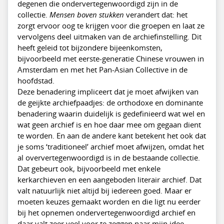
degenen die ondervertegenwoordigd zijn in de
collectie.
Mensen boven stukken
verandert dat: het
zorgt ervoor oog te krijgen voor die groepen en laat ze
vervolgens deel uitmaken van de archiefinstelling. Dit
heeft geleid tot bijzondere bijeenkomsten,
bijvoorbeeld met eerste-generatie Chinese vrouwen in
Amsterdam en met het Pan-Asian Collective in de
hoofdstad.
Deze benadering impliceert dat je moet afwijken van
de geijkte archiefpaadjes: de orthodoxe en dominante
benadering waarin duidelijk is gedefinieerd wat wel en
wat geen archief is en hoe daar mee om gegaan dient
te worden. En aan de andere kant betekent het ook dat
je soms ‘traditioneel’ archief moet afwijzen, omdat het
al oververtegenwoordigd is in de bestaande collectie.
Dat gebeurt ook, bijvoorbeeld met enkele
kerkarchieven en een aangeboden literair archief. Dat
valt natuurlijk niet altijd bij iedereen goed. Maar er
moeten keuzes gemaakt worden en die ligt nu eerder
bij het opnemen ondervertegenwoordigd archief en
daar valt zeer veel voor te zeggen naar mijn idee.