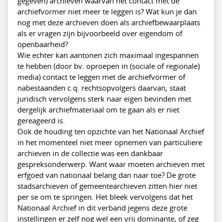
gegeven) archieven waarvan het contact met de
archiefvormer niet meer te leggen is? Wat kun je dan
nog met deze archieven doen als archiefbewaarplaats
als er vragen zijn bijvoorbeeld over eigendom of
openbaarheid?
Wie echter kan aantonen zich maximaal ingespannen
te hebben (door bv. oproepen in (sociale of regionale)
media) contact te leggen met de archiefvormer of
nabestaanden c.q. rechtsopvolgers daarvan, staat
juridisch vervolgens sterk naar eigen bevinden met
dergelijk archiefmateriaal om te gaan als er niet
gereageerd is.
Ook de houding ten opzichte van het Nationaal Archief
in het momenteel niet meer opnemen van particuliere
archieven in de collectie was een dankbaar
gespreksonderwerp. Want waar moeten archieven met
erfgoed van nationaal belang dan naar toe? De grote
stadsarchieven of gemeentearchieven zitten hier niet
per se om te springen. Het bleek vervolgens dat het
Nationaal Archief in dit verband jegens deze grote
instellingen er zelf nog wel een vrij dominante, of zeg