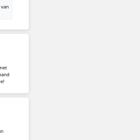
 van
 met
emand
ie!
an