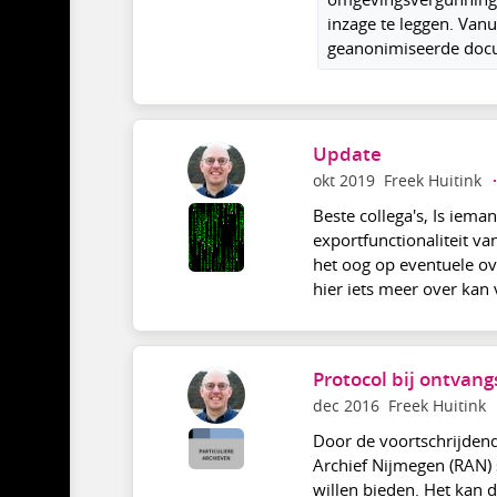
inzage te leggen. Van
geanonimiseerde doc
Update
okt 2019
Freek Huitink
·
Beste collega's, Is iem
exportfunctionaliteit va
het oog op eventuele o
hier iets meer over kan 
Protocol bij ontvang
dec 2016
Freek Huitink
Door de voortschrijdend
Archief Nijmegen (RAN) 
willen bieden. Het kan 