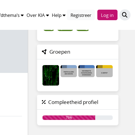
Trefwoorden
dthema's
Over KIA
Help
Registreer
Log in
blog
update
vraag
Groepen
Compleetheid profiel
75%