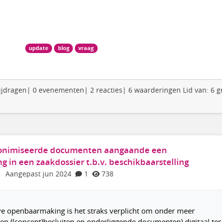
update
blog
vraag
 bijdragen| 0 evenementen| 2 reacties| 6 waarderingen Lid van: 6 
nimiseerde documenten aangaande een
 in een zaakdossier t.b.v. beschikbaarstelling
·
Aangepast jun 2024
1
738
eve openbaarmaking is het straks verplicht om onder meer
 ((concept)besluiten en onderliggende documenten) digitaal ter