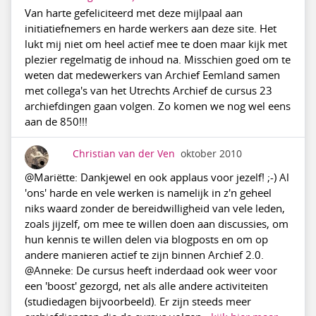
Van harte gefeliciteerd met deze mijlpaal aan
initiatiefnemers en harde werkers aan deze site. Het
lukt mij niet om heel actief mee te doen maar kijk met
plezier regelmatig de inhoud na. Misschien goed om te
weten dat medewerkers van Archief Eemland samen
met collega's van het Utrechts Archief de cursus 23
archiefdingen gaan volgen. Zo komen we nog wel eens
aan de 850!!!
Christian van der Ven
oktober 2010
@Mariëtte: Dankjewel en ook applaus voor jezelf! ;-) Al
'ons' harde en vele werken is namelijk in z'n geheel
niks waard zonder de bereidwilligheid van vele leden,
zoals jijzelf, om mee te willen doen aan discussies, om
hun kennis te willen delen via blogposts en om op
andere manieren actief te zijn binnen Archief 2.0.
@Anneke: De cursus heeft inderdaad ook weer voor
een 'boost' gezorgd, net als alle andere activiteiten
(studiedagen bijvoorbeeld). Er zijn steeds meer