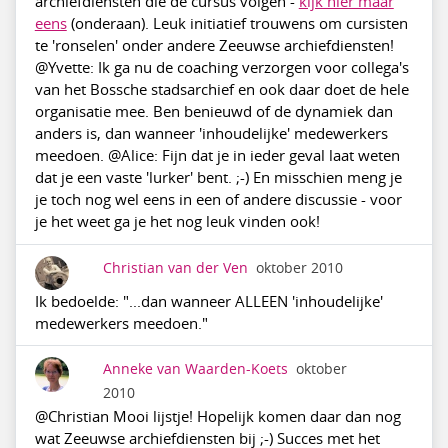
archiefdiensten die de cursus volgen -
kijk hier maar
eens
(onderaan). Leuk initiatief trouwens om cursisten
te 'ronselen' onder andere Zeeuwse archiefdiensten!
@Yvette: Ik ga nu de coaching verzorgen voor collega's
van het Bossche stadsarchief en ook daar doet de hele
organisatie mee. Ben benieuwd of de dynamiek dan
anders is, dan wanneer 'inhoudelijke' medewerkers
meedoen. @Alice: Fijn dat je in ieder geval laat weten
dat je een vaste 'lurker' bent. ;-) En misschien meng je
je toch nog wel eens in een of andere discussie - voor
je het weet ga je het nog leuk vinden ook!
Christian van der Ven
oktober 2010
Ik bedoelde: "...dan wanneer ALLEEN 'inhoudelijke'
medewerkers meedoen."
Anneke van Waarden-Koets
oktober
2010
@Christian Mooi lijstje! Hopelijk komen daar dan nog
wat Zeeuwse archiefdiensten bij ;-) Succes met het