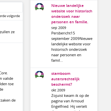
Nieuwe landelijke
website voor historisch
rde volgorde
onderzoek naar
personen en familie.
sep 2009
zullen ze
Persbericht15
september 2009Nieuwe
landelijke website voor
historisch onderzoek
naar personen en
famil...
Core.
stamboom
n valide
autersrechtelijk
lden toe
beschermt?
de
okt 2009
Zojuist kwam ik op de
rzaken de
pagina van Arnoud
Engelfried. Hij vertelt