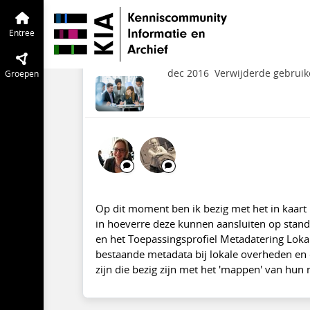
KIA Community
Entree
Tijdlijn
van de
'Mappen' MAIS-Flexi
Entree
TMLO etc.
dec 2016
Verwijderde gebruik
Groepen
Op dit moment ben ik bezig met het in kaart 
in hoeverre deze kunnen aansluiten op standa
en het Toepassingsprofiel Metadatering Loka
bestaande metadata bij lokale overheden en 
zijn die bezig zijn met het 'mappen' van hun