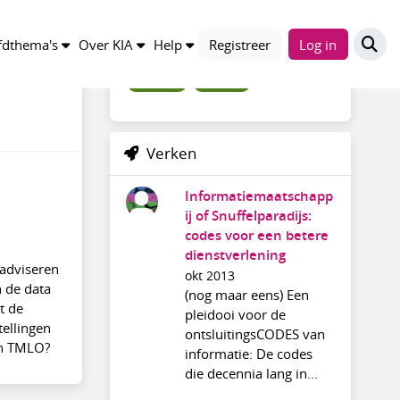
Trefwoorden
dthema's
Over KIA
Help
Registreer
Log in
archief20
discussie
Verken
Informatiemaatschapp
ij of Snuffelparadijs:
codes voor een betere
dienstverlening
 adviseren
okt 2013
n de data
(nog maar eens) Een
t de
pleidooi voor de
tellingen
ontsluitingsCODES van
 en TMLO?
informatie: De codes
die decennia lang in...