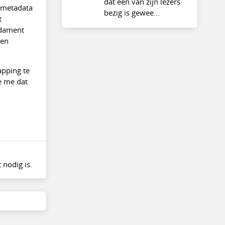
dat een van zijn lezers
e metadata
bezig is gewee...
t
ndament
gen
apping te
e me dat
 nodig is.