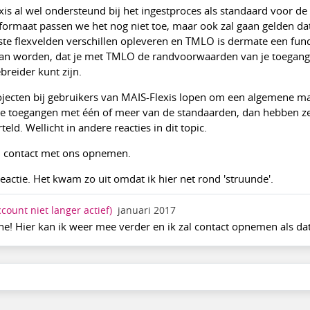
s al wel ondersteund bij het ingestproces als standaard voor d
sformaat passen we het nog niet toe, maar ook zal gaan gelden da
te flexvelden verschillen opleveren en TMLO is dermate een fu
n worden, dat je met TMLO de randvoorwaarden van je toegan
breider kunt zijn.
ojecten bij gebruikers van MAIS-Flexis lopen om een algemene m
e toegangen met één of meer van de standaarden, dan hebben z
eld. Wellicht in andere reacties in dit topic.
jd contact met ons opnemen.
eactie. Het kwam zo uit omdat ik hier net rond 'struunde'.
ccount niet langer actief)
januari 2017
e! Hier kan ik weer mee verder en ik zal contact opnemen als dat