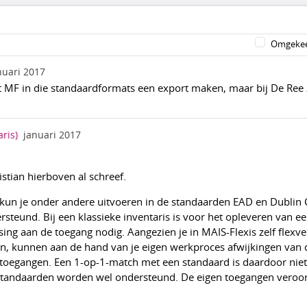
Omgekee
nuari 2017
t MF in die standaardformats een export maken, maar bij De Ree 
aris)
januari 2017
stian hierboven al schreef.
 kun je onder andere uitvoeren in de standaarden EAD en Dublin 
steund. Bij een klassieke inventaris is voor het opleveren van ee
ng aan de toegang nodig. Aangezien je in MAIS-Flexis zelf flexve
n, kunnen aan de hand van je eigen werkproces afwijkingen van 
 toegangen. Een 1-op-1-match met een standaard is daardoor niet
standaarden worden wel ondersteund. De eigen toegangen veroo