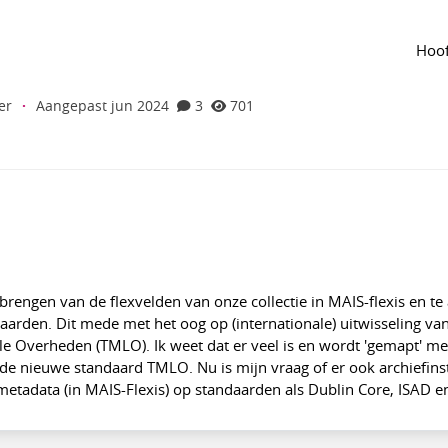
 groep
Agenda
van de groep
s velden met standaarden als DublinCore,
Hoof
er
·
Aangepast jun 2024
3
701
brengen van de flexvelden van onze collectie in MAIS-flexis en te
arden. Dit mede met het oog op (internationale) uitwisseling va
le Overheden (TMLO). Ik weet dat er veel is en wordt 'gemapt' me
de nieuwe standaard TMLO. Nu is mijn vraag of er ook archiefins
 metadata (in MAIS-Flexis) op standaarden als Dublin Core, ISAD