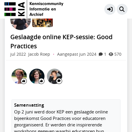
Educatie en Presentatie
Meer
Geslaagde online KEP-sessie: Good
Practices
jul 2022
Jacob Roep
·
Aangepast jun 2024
1
570
Samenvatting
Op 2 juni werd door KEP een geslaagde online
bijeenkomst Good Practices voor educatoren
georganiseerd. Er werden drie inspirerende
workshops gegeven waarbij educatoren hun