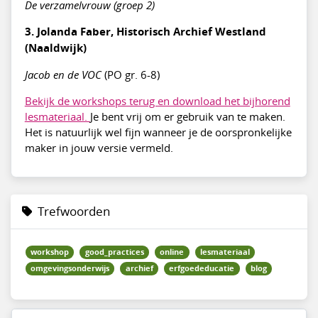
De verzamelvrouw (groep 2)
3. Jolanda Faber, Historisch Archief Westland
(Naaldwijk)
Jacob en de VOC
(PO gr. 6-8)
Bekijk de workshops terug en download het bijhorend
lesmateriaal.
Je bent vrij om er gebruik van te maken.
Het is natuurlijk wel fijn wanneer je de oorspronkelijke
maker in jouw versie vermeld.
Trefwoorden
workshop
good_practices
online
lesmateriaal
omgevingsonderwijs
archief
erfgoededucatie
blog