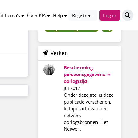
Trefwoorden
dthema's
Over KIA
Help
Registreer
Log in
richtlijnen_kerkelijke_archiev
blog
Verken
Bescherming
persoonsgegevens in
oorlogstijd
jul 2017
Onder deze titel is deze
publicatie verschenen,
in iopdracht van het
netwerk
oorlogsbronnen. Het
Netwe...