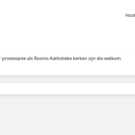
van de groep
Agenda
van de groep
ng kerkelijke archieven
Hoof
angepast jun 2024
1072
r protestante als Rooms-Katholieke kerken zijn die welkom.