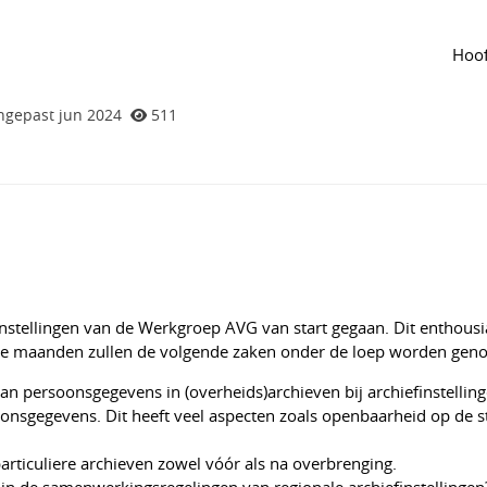
n de groep
Agenda
van de groep
gen voor AVG op de werkvloer van
Hoof
ngepast jun 2024
511
nstellingen van de Werkgroep AVG van start gegaan. Dit enthousi
nde maanden zullen de volgende zaken onder de loep worden gen
n persoonsgegevens in (overheids)archieven bij archiefinstelling
oonsgegevens. Dit heeft veel aspecten zoals openbaarheid op de s
ticuliere archieven zowel vóór als na overbrenging.
in de samenwerkingsregelingen van regionale archiefinstellingen