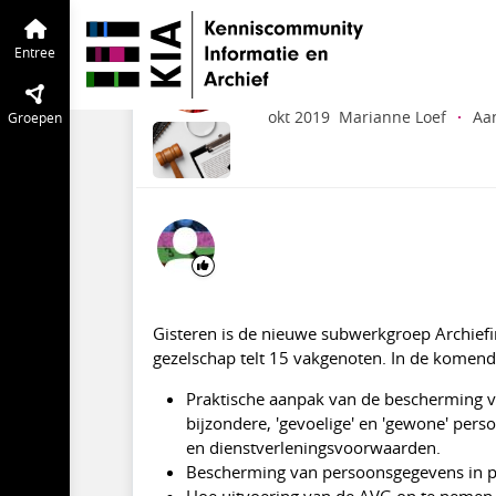
Wet- en regelgeving
Entree
Tijdlijn
va
Praktische oplossin
Entree
archiefinstellingen
okt 2019
Marianne Loef
·
Aa
Groepen
Gisteren is de nieuwe subwerkgroep Archiefi
gezelschap telt 15 vakgenoten. In de kome
Praktische aanpak van de bescherming va
bijzondere, 'gevoelige' en 'gewone' pers
en dienstverleningsvoorwaarden.
Bescherming van persoonsgegevens in par
Hoe uitvoering van de AVG op te nemen 