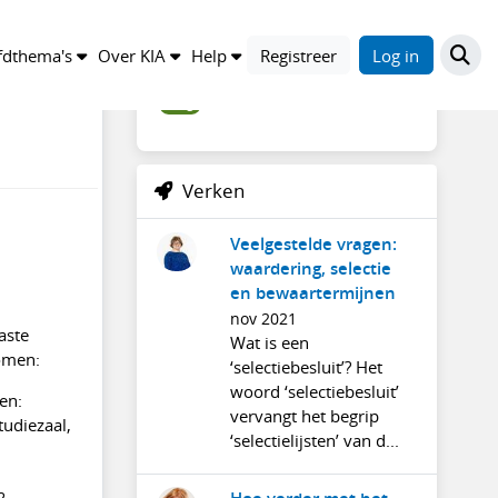
Trefwoorden
dthema's
Over KIA
Help
Registreer
Log in
blog
Verken
Veelgestelde vragen:
waardering, selectie
en bewaartermijnen
nov 2021
aste
Wat is een
omen:
‘selectiebesluit’? Het
woord ‘selectiebesluit’
en:
vervangt het begrip
tudiezaal,
‘selectielijsten’ van d...
?