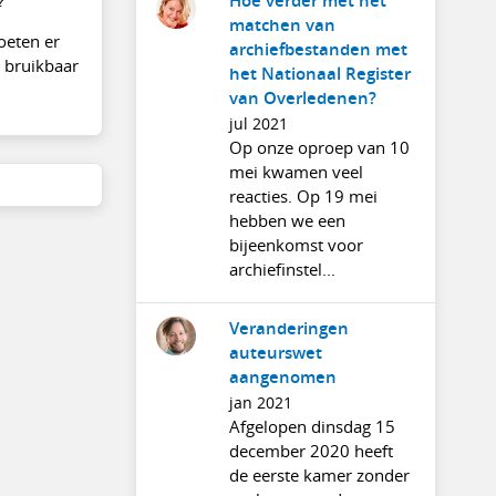
Hoe verder met het
matchen van
oeten er
archiefbestanden met
d bruikbaar
het Nationaal Register
van Overledenen?
jul 2021
Op onze oproep van 10
mei kwamen veel
reacties. Op 19 mei
hebben we een
bijeenkomst voor
archiefinstel...
Veranderingen
auteurswet
aangenomen
jan 2021
Afgelopen dinsdag 15
december 2020 heeft
de eerste kamer zonder