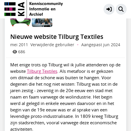
KIA Community
Meer
Nieuwe website Tilburg Textiles
mei 2011
Verwijderde gebruiker
·
Aangepast jun 2024
686
Met enige trots op Tilburg wil ik jullie attenderen op de
website
Tilburg Textiles
. Als metafoor is er gekozen
om ditmaal de schone was buiten te hangen. Voor
degenen die het nog niet wisten: Tilburg was tot in de
jaren zestig - zeventig in de 20e eeuw een stad met
naam en faam vanwege de wolindustrie. Het begin
werd al gelegd in enkele eeuwen daarvoor en in het
begin van de 19e eeuw was er al sprake van een
levendige proto-industrialisatie. In 1809 kreeg Tilburg
zijn stadsrechten, vooral vanwege deze economische
activiteiten.