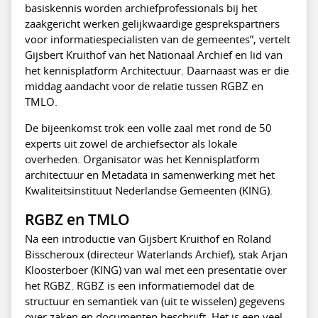
basiskennis worden archiefprofessionals bij het
zaakgericht werken gelijkwaardige gesprekspartners
voor informatiespecialisten van de gemeentes”, vertelt
Gijsbert Kruithof van het Nationaal Archief en lid van
het kennisplatform Architectuur. Daarnaast was er die
middag aandacht voor de relatie tussen RGBZ en
TMLO.
De bijeenkomst trok een volle zaal met rond de 50
experts uit zowel de archiefsector als lokale
overheden. Organisator was het Kennisplatform
architectuur en Metadata in samenwerking met het
Kwaliteitsinstituut Nederlandse Gemeenten (KING).
RGBZ en TMLO
Na een introductie van Gijsbert Kruithof en Roland
Bisscheroux (directeur Waterlands Archief), stak Arjan
Kloosterboer (KING) van wal met een presentatie over
het RGBZ. RGBZ is een informatiemodel dat de
structuur en semantiek van (uit te wisselen) gegevens
over zaken en documenten beschrijft. Het is een veel