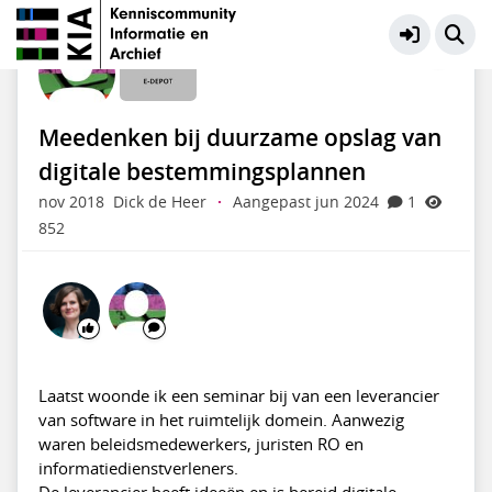
E-depot
Meer
Meedenken bij duurzame opslag van
digitale bestemmingsplannen
nov 2018
Dick de Heer
·
Aangepast jun 2024
1
852
Laatst woonde ik een seminar bij van een leverancier
van software in het ruimtelijk domein. Aanwezig
waren beleidsmedewerkers, juristen RO en
informatiedienstverleners.
De leverancier heeft ideeën en is bereid digitale