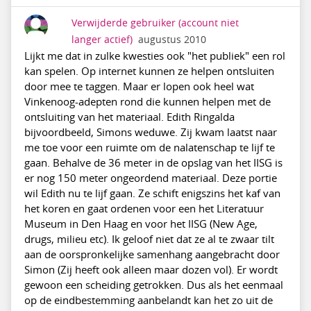
Verwijderde gebruiker
(account niet
langer actief)
augustus 2010
Lijkt me dat in zulke kwesties ook "het publiek" een rol
kan spelen. Op internet kunnen ze helpen ontsluiten
door mee te taggen. Maar er lopen ook heel wat
Vinkenoog-adepten rond die kunnen helpen met de
ontsluiting van het materiaal. Edith Ringalda
bijvoordbeeld, Simons weduwe. Zij kwam laatst naar
me toe voor een ruimte om de nalatenschap te lijf te
gaan. Behalve de 36 meter in de opslag van het IISG is
er nog 150 meter ongeordend materiaal. Deze portie
wil Edith nu te lijf gaan. Ze schift enigszins het kaf van
het koren en gaat ordenen voor een het Literatuur
Museum in Den Haag en voor het IISG (New Age,
drugs, milieu etc). Ik geloof niet dat ze al te zwaar tilt
aan de oorspronkelijke samenhang aangebracht door
Simon (Zij heeft ook alleen maar dozen vol). Er wordt
gewoon een scheiding getrokken. Dus als het eenmaal
op de eindbestemming aanbelandt kan het zo uit de