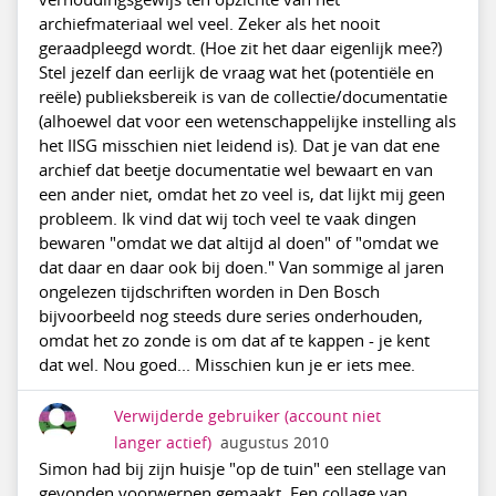
archiefmateriaal wel veel. Zeker als het nooit
geraadpleegd wordt. (Hoe zit het daar eigenlijk mee?)
Stel jezelf dan eerlijk de vraag wat het (potentiële en
reële) publieksbereik is van de collectie/documentatie
(alhoewel dat voor een wetenschappelijke instelling als
het IISG misschien niet leidend is). Dat je van dat ene
archief dat beetje documentatie wel bewaart en van
een ander niet, omdat het zo veel is, dat lijkt mij geen
probleem. Ik vind dat wij toch veel te vaak dingen
bewaren "omdat we dat altijd al doen" of "omdat we
dat daar en daar ook bij doen." Van sommige al jaren
ongelezen tijdschriften worden in Den Bosch
bijvoorbeeld nog steeds dure series onderhouden,
omdat het zo zonde is om dat af te kappen - je kent
dat wel. Nou goed... Misschien kun je er iets mee.
Verwijderde gebruiker
(account niet
langer actief)
augustus 2010
Simon had bij zijn huisje "op de tuin" een stellage van
gevonden voorwerpen gemaakt. Een collage van