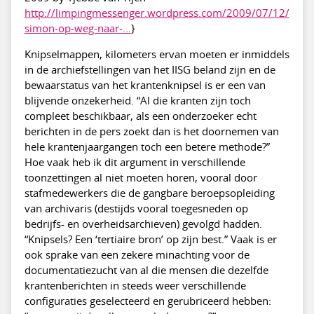
http://limpingmessenger.wordpress.com/2009/07/12/
simon-op-weg-naar-...
}
Knipselmappen, kilometers ervan moeten er inmiddels
in de archiefstellingen van het IISG beland zijn en de
bewaarstatus van het krantenknipsel is er een van
blijvende onzekerheid. “Al die kranten zijn toch
compleet beschikbaar, als een onderzoeker echt
berichten in de pers zoekt dan is het doornemen van
hele krantenjaargangen toch een betere methode?”
Hoe vaak heb ik dit argument in verschillende
toonzettingen al niet moeten horen, vooral door
stafmedewerkers die de gangbare beroepsopleiding
van archivaris (destijds vooral toegesneden op
bedrijfs- en overheidsarchieven) gevolgd hadden.
“Knipsels? Een ‘tertiaire bron’ op zijn best.” Vaak is er
ook sprake van een zekere minachting voor de
documentatiezucht van al die mensen die dezelfde
krantenberichten in steeds weer verschillende
configuraties geselecteerd en gerubriceerd hebben: