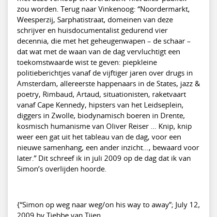
zou worden. Terug naar Vinkenoog: “Noordermarkt,
Weesperzij, Sarphatistraat, domeinen van deze
schrijver en huisdocumentalist gedurend vier
decennia, die met het geheugenwapen – de schaar –
dat wat met de waan van de dag vervluchtigt een
toekomstwaarde wist te geven: piepkleine
politieberichtjes vanaf de vijftiger jaren over drugs in
Amsterdam, allereerste happenaars in de States, jazz &
poetry, Rimbaud, Artaud, situationisten, raketvaart
vanaf Cape Kennedy, hipsters van het Leidseplein,
diggers in Zwolle, biodynamisch boeren in Drente,
kosmisch humanisme van Oliver Reiser … Knip, knip
weer een gat uit het tableau van de dag, voor een
nieuwe samenhang, een ander inzicht…, bewaard voor
later.” Dit schreef ik in juli 2009 op de dag dat ik van
Simon’s overlijden hoorde.
{“Simon op weg naar weg/on his way to away”; July 12,
2009 by Tjebbe van Tijen