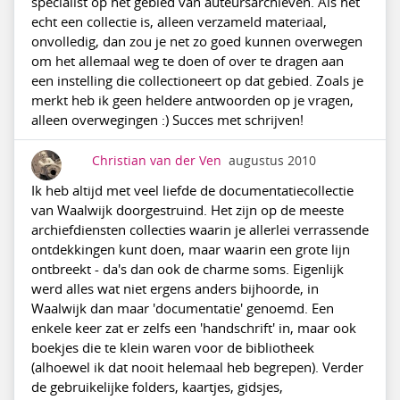
specialist op het gebied van auteursarchieven. Als het
echt een collectie is, alleen verzameld materiaal,
onvolledig, dan zou je net zo goed kunnen overwegen
om het allemaal weg te doen of over te dragen aan
een instelling die collectioneert op dat gebied. Zoals je
merkt heb ik geen heldere antwoorden op je vragen,
alleen overwegingen :) Succes met schrijven!
Christian van der Ven
augustus 2010
Ik heb altijd met veel liefde de documentatiecollectie
van Waalwijk doorgestruind. Het zijn op de meeste
archiefdiensten collecties waarin je allerlei verrassende
ontdekkingen kunt doen, maar waarin een grote lijn
ontbreekt - da's dan ook de charme soms. Eigenlijk
werd alles wat niet ergens anders bijhoorde, in
Waalwijk dan maar 'documentatie' genoemd. Een
enkele keer zat er zelfs een 'handschrift' in, maar ook
boekjes die te klein waren voor de bibliotheek
(alhoewel ik dat nooit helemaal heb begrepen). Verder
de gebruikelijke folders, kaartjes, gidsjes,