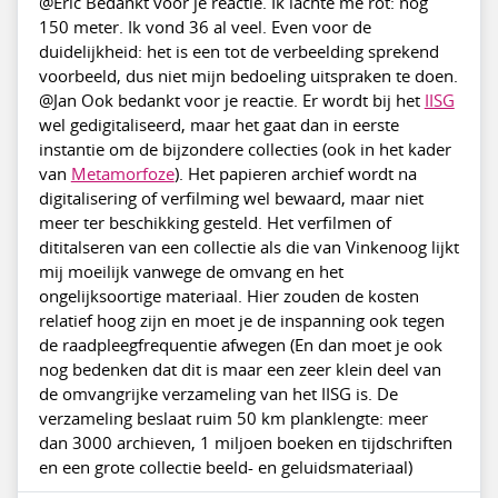
@Eric Bedankt voor je reactie. Ik lachte me rot: nog
150 meter. Ik vond 36 al veel. Even voor de
duidelijkheid: het is een tot de verbeelding sprekend
voorbeeld, dus niet mijn bedoeling uitspraken te doen.
@Jan Ook bedankt voor je reactie. Er wordt bij het
IISG
wel gedigitaliseerd, maar het gaat dan in eerste
instantie om de bijzondere collecties (ook in het kader
van
Metamorfoze
). Het papieren archief wordt na
digitalisering of verfilming wel bewaard, maar niet
meer ter beschikking gesteld. Het verfilmen of
dititalseren van een collectie als die van Vinkenoog lijkt
mij moeilijk vanwege de omvang en het
ongelijksoortige materiaal. Hier zouden de kosten
relatief hoog zijn en moet je de inspanning ook tegen
de raadpleegfrequentie afwegen (En dan moet je ook
nog bedenken dat dit is maar een zeer klein deel van
de omvangrijke verzameling van het IISG is. De
verzameling beslaat ruim 50 km planklengte: meer
dan 3000 archieven, 1 miljoen boeken en tijdschriften
en een grote collectie beeld- en geluidsmateriaal)