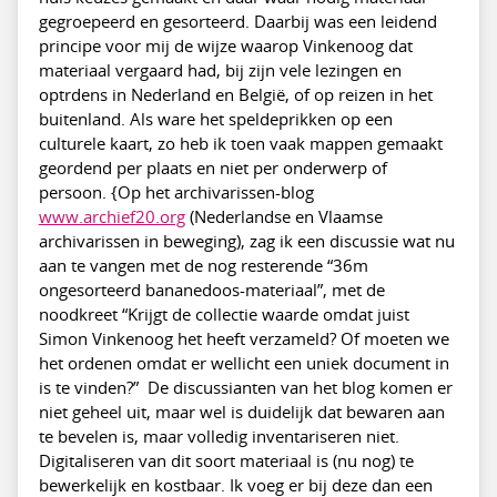
gegroepeerd en gesorteerd. Daarbij was een leidend
principe voor mij de wijze waarop Vinkenoog dat
materiaal vergaard had, bij zijn vele lezingen en
optrdens in Nederland en België, of op reizen in het
buitenland. Als ware het speldeprikken op een
culturele kaart, zo heb ik toen vaak mappen gemaakt
geordend per plaats en niet per onderwerp of
persoon. {Op het archivarissen-blog
www.archief20.org
(Nederlandse en Vlaamse
archivarissen in beweging), zag ik een discussie wat nu
aan te vangen met de nog resterende “36m
ongesorteerd bananedoos-materiaal”, met de
noodkreet “Krijgt de collectie waarde omdat juist
Simon Vinkenoog het heeft verzameld? Of moeten we
het ordenen omdat er wellicht een uniek document in
is te vinden?” De discussianten van het blog komen er
niet geheel uit, maar wel is duidelijk dat bewaren aan
te bevelen is, maar volledig inventariseren niet.
Digitaliseren van dit soort materiaal is (nu nog) te
bewerkelijk en kostbaar. Ik voeg er bij deze dan een