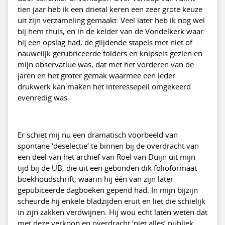
tien jaar heb ik een drietal keren een zeer grote keuze
uit zijn verzameling gemaakt. Veel later heb ik nog wel
bij hem thuis, en in de kelder van de Vondelkerk waar
hij een opslag had, de glijdende stapels met niet of
nauwelijk gerubriceerde folders en knipsels gezien en
mijn observatiue was, dat met het vorderen van de
jaren en het groter gemak waarmee een ieder
drukwerk kan maken het interessepeil omgekeerd
evenredig was.
Er schiet mij nu een dramatisch voorbeeld van
spontane ‘deselectie’ te binnen bij de overdracht van
een deel van het archief van Roel van Duijn uit mijn
tijd bij de UB, die uit een gebonden dik folioformaat
boekhoudschrift, waarin hij één van zijn later
gepubiceerde dagboeken gepend had. In mijn bijzijn
scheurde hij enkele bladzijden eruit en liet die schielijk
in zijn zakken verdwijnen. Hij wou echt laten weten dat
met deze verkoop en overdracht ‘niet alles’ publiek