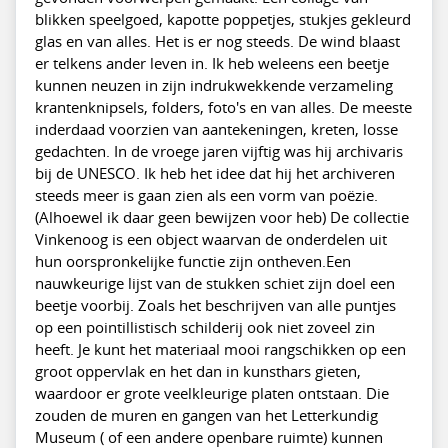
blikken speelgoed, kapotte poppetjes, stukjes gekleurd
glas en van alles. Het is er nog steeds. De wind blaast
er telkens ander leven in. Ik heb weleens een beetje
kunnen neuzen in zijn indrukwekkende verzameling
krantenknipsels, folders, foto's en van alles. De meeste
inderdaad voorzien van aantekeningen, kreten, losse
gedachten. In de vroege jaren vijftig was hij archivaris
bij de UNESCO. Ik heb het idee dat hij het archiveren
steeds meer is gaan zien als een vorm van poëzie.
(Alhoewel ik daar geen bewijzen voor heb) De collectie
Vinkenoog is een object waarvan de onderdelen uit
hun oorspronkelijke functie zijn ontheven.Een
nauwkeurige lijst van de stukken schiet zijn doel een
beetje voorbij. Zoals het beschrijven van alle puntjes
op een pointillistisch schilderij ook niet zoveel zin
heeft. Je kunt het materiaal mooi rangschikken op een
groot oppervlak en het dan in kunsthars gieten,
waardoor er grote veelkleurige platen ontstaan. Die
zouden de muren en gangen van het Letterkundig
Museum ( of een andere openbare ruimte) kunnen