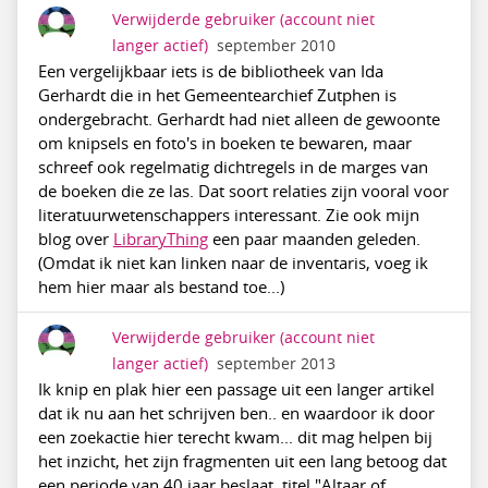
Verwijderde gebruiker
(account niet
langer actief)
september 2010
Een vergelijkbaar iets is de bibliotheek van Ida
Gerhardt die in het Gemeentearchief Zutphen is
ondergebracht. Gerhardt had niet alleen de gewoonte
om knipsels en foto's in boeken te bewaren, maar
schreef ook regelmatig dichtregels in de marges van
de boeken die ze las. Dat soort relaties zijn vooral voor
literatuurwetenschappers interessant. Zie ook mijn
blog over
LibraryThing
een paar maanden geleden.
(Omdat ik niet kan linken naar de inventaris, voeg ik
hem hier maar als bestand toe...)
Verwijderde gebruiker
(account niet
langer actief)
september 2013
Ik knip en plak hier een passage uit een langer artikel
dat ik nu aan het schrijven ben.. en waardoor ik door
een zoekactie hier terecht kwam... dit mag helpen bij
het inzicht, het zijn fragmenten uit een lang betoog dat
een periode van 40 jaar beslaat, titel "Altaar of