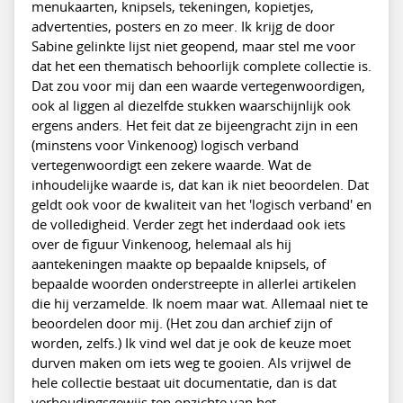
menukaarten, knipsels, tekeningen, kopietjes,
advertenties, posters en zo meer. Ik krijg de door
Sabine gelinkte lijst niet geopend, maar stel me voor
dat het een thematisch behoorlijk complete collectie is.
Dat zou voor mij dan een waarde vertegenwoordigen,
ook al liggen al diezelfde stukken waarschijnlijk ook
ergens anders. Het feit dat ze bijeengracht zijn in een
(minstens voor Vinkenoog) logisch verband
vertegenwoordigt een zekere waarde. Wat de
inhoudelijke waarde is, dat kan ik niet beoordelen. Dat
geldt ook voor de kwaliteit van het 'logisch verband' en
de volledigheid. Verder zegt het inderdaad ook iets
over de figuur Vinkenoog, helemaal als hij
aantekeningen maakte op bepaalde knipsels, of
bepaalde woorden onderstreepte in allerlei artikelen
die hij verzamelde. Ik noem maar wat. Allemaal niet te
beoordelen door mij. (Het zou dan archief zijn of
worden, zelfs.) Ik vind wel dat je ook de keuze moet
durven maken om iets weg te gooien. Als vrijwel de
hele collectie bestaat uit documentatie, dan is dat
verhoudingsgewijs ten opzichte van het