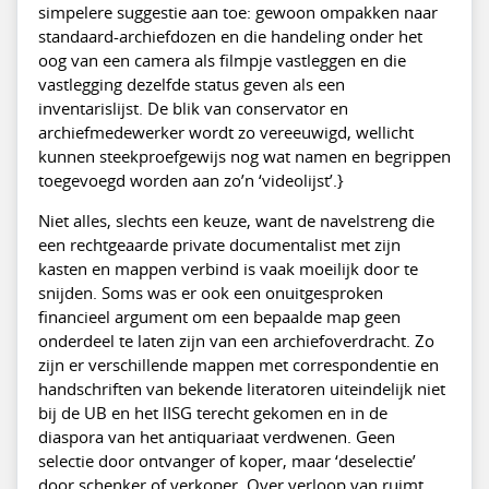
simpelere suggestie aan toe: gewoon ompakken naar
standaard-archiefdozen en die handeling onder het
oog van een camera als filmpje vastleggen en die
vastlegging dezelfde status geven als een
inventarislijst. De blik van conservator en
archiefmedewerker wordt zo vereeuwigd, wellicht
kunnen steekproefgewijs nog wat namen en begrippen
toegevoegd worden aan zo’n ‘videolijst’.}
Niet alles, slechts een keuze, want de navelstreng die
een rechtgeaarde private documentalist met zijn
kasten en mappen verbind is vaak moeilijk door te
snijden. Soms was er ook een onuitgesproken
financieel argument om een bepaalde map geen
onderdeel te laten zijn van een archiefoverdracht. Zo
zijn er verschillende mappen met correspondentie en
handschriften van bekende literatoren uiteindelijk niet
bij de UB en het IISG terecht gekomen en in de
diaspora van het antiquariaat verdwenen. Geen
selectie door ontvanger of koper, maar ‘deselectie’
door schenker of verkoper. Over verloop van ruimt