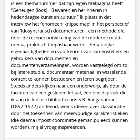
is een themanummer dat zijn eigen titelpagina heeft
“Geheugen (loos) - Bewaren en herinneren in
hedendaagse kunst en cultuur.” Ik plaats in dat
interview het fenomeen ‘knipselmap’ in het perspectief
van ‘idosyncratisch documenteren’, een methode die,
door de recente ontwikeling van de moderne multi-
media, praktisch toepasbaar wordt. Persoonijke
eigenaardigheden en voorkeuren van samenstellers en
gebruikers van documenten en
documentenverzamelingen, worden vastgelegd om zo,
bij latere studie, documentair materiaal in wisselende
context te kunnen bestuderen en leren begrijpen.
Steeds anders kijken naar een onderwerp, als door de
facetten van een geslepen kristal, een beeldspraak die
ik aan de Indiase bibliothecaris S.R. Ranganathan
(1892-1972) ontleend, wiens ideeën over classificatie
door het toekennen van meervoudige karakteristieken
(die daarna in‘post-coördinatie gemanipuleerd kunnen
worden), mij al vroeg inspireerden.