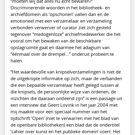
“moeten wij dat alles nu echt bewaren?”
Discriminerende woorden in het bibliotheek- en
archiefdomein als ‘opschonen’ vallen dan en de
emotioneel met een verzamelaar en verzameling
verbonden verwerver of curator ziet zich gesteld
tegenover “medogenloze” archiefmedewerker die het
vooral om het bewaken van de beschikbare
opslagruimte gaat en daarmee het adagium van
“éénmaal over de drempel...” onderuit probeert te
halen.
“Het waardevolle van knipselverzamelingen is niet de
de uitgeknipte informatie op zich, maar de verbanden
die een bepaalde verzamelaar heeft gelegd tussen al
die knipsels, de persoonlijke wijze van ordenen, de
inzichten die daaraan ontleend zijn” is een passage uit
een interview dat Geert Lovink in het jaar 2004 met
mij maakte voor een speciaal nummer van het
tijdschrift ‘Open’ (niet te verwarren met het blad van
de openbare bibliotheken) een blad dat de ondertitel
‘cahier over kunst en het publieke domein’ voert. Het